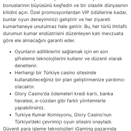
bonuslarının büyüsünü keşfedin ve bir olasılık dünyasının
kilidini açın. Özel promosyonlardan VIP ödüllerine kadar,
bunlar oyun deneyiminizi geliştirir ve her ziyareti
kumarhaneye unutulmaz hale getirir. Bu, her türlü ihtilaflı
durumun kumar endüstrisini düzenleyen katı mevzuata
göre ele alınacağını garanti eder.
Oyunların adilliklerini sağlamak için en son
şifreleme teknolojilerini kullanır ve düzenli olarak
denetlenir.
Herhangi bir Türkiye casino sitesinde
kullanabileceğiniz bir plan geliştirmenize yardımcı
olacaktır.
Glory Casino’da ödemeleri kredi kartı, banka
havalesi, e-cüzdan gibi farklı yöntemlerle
yapabilirsiniz.
Turkiye Kumar Komisyonu, Glory Casino’nun
Türkiye’deki çevrimiçi oyun sitesini onayladı.
Güvenli para işleme teknolojileri iGaming pazarında