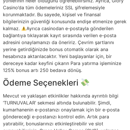
yönlerinin neler olduğunu öğrenebilirsiniz. Ayrıca, Glory
Casino’da tüm ödemeleriniz SSL şifrelemesiyle
korunmaktadır. Bu sayede, kişisel ve finansal
bilgilerinizin güvenliği konusunda endişe etmenize gerek
kalmaz.
Ayrıca casinodan e-postayla gönderilen
bağlantıya tıklayarak kayıt sırasında verilen e-posta
adresini onaylamanızı da öneririz. Çevrim şartlarını
yerine getirdiğinizde bonus otomatik olarak ana
hesabınıza aktarılacaktır. Yeni başlayanlar için, bir
dereceye kadar keyfini çıkarın Para yatırma işleminize
125% bonus artı 250 bedava dönüş.
Ödeme Seçenekleri
Mevcut ve yaklaşan etkinlikler hakkında ayrıntılı bilgi
‘TURNUVALAR’ sekmesi altında bulunabilir. Şimdi,
kumarhanenin e-postanızı onaylamak için bir e-posta
göndereceği e-postanızı kontrol edin. Artık para
yatırabilir, bonuslarınızı etkinleştirebilir ve slot