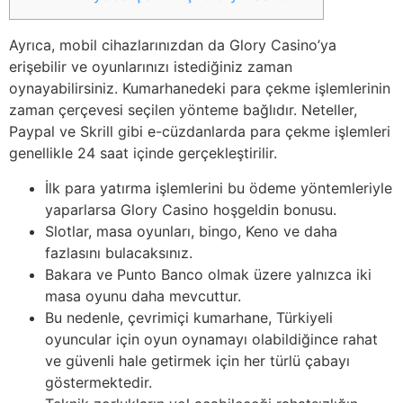
Ayrıca, mobil cihazlarınızdan da Glory Casino’ya
erişebilir ve oyunlarınızı istediğiniz zaman
oynayabilirsiniz. Kumarhanedeki para çekme işlemlerinin
zaman çerçevesi seçilen yönteme bağlıdır. Neteller,
Paypal ve Skrill gibi e-cüzdanlarda para çekme işlemleri
genellikle 24 saat içinde gerçekleştirilir.
İlk para yatırma işlemlerini bu ödeme yöntemleriyle
yaparlarsa Glory Casino hoşgeldin bonusu.
Slotlar, masa oyunları, bingo, Keno ve daha
fazlasını bulacaksınız.
Bakara ve Punto Banco olmak üzere yalnızca iki
masa oyunu daha mevcuttur.
Bu nedenle, çevrimiçi kumarhane, Türkiyeli
oyuncular için oyun oynamayı olabildiğince rahat
ve güvenli hale getirmek için her türlü çabayı
göstermektedir.