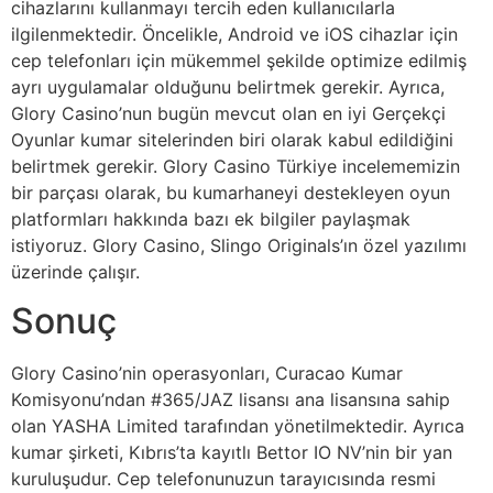
cihazlarını kullanmayı tercih eden kullanıcılarla
ilgilenmektedir. Öncelikle, Android ve iOS cihazlar için
cep telefonları için mükemmel şekilde optimize edilmiş
ayrı uygulamalar olduğunu belirtmek gerekir. Ayrıca,
Glory Casino’nun bugün mevcut olan en iyi Gerçekçi
Oyunlar kumar sitelerinden biri olarak kabul edildiğini
belirtmek gerekir. Glory Casino Türkiye incelememizin
bir parçası olarak, bu kumarhaneyi destekleyen oyun
platformları hakkında bazı ek bilgiler paylaşmak
istiyoruz. Glory Casino, Slingo Originals’ın özel yazılımı
üzerinde çalışır.
Sonuç
Glory Casino’nin operasyonları, Curacao Kumar
Komisyonu’ndan #365/JAZ lisansı ana lisansına sahip
olan YASHA Limited tarafından yönetilmektedir. Ayrıca
kumar şirketi, Kıbrıs’ta kayıtlı Bettor IO NV’nin bir yan
kuruluşudur. Cep telefonunuzun tarayıcısında resmi