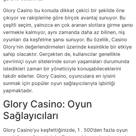
Glory Casino bu konuda dikkat çekici bir şekilde öne
çıkıyor ve rakiplerine göre birçok avantaj sunuyor. Bu
çeşitli seçim, yalnızca en çok aranan slotlara girme şansı
vermekle kalmıyor, aynı zamanda daha az bilinen, niş
oyunları da keşfetme şansı sunuyor. Bu özellik, Casino
Glory’nin değerlendirmeleri üzerinde kesinlikle bir etkiye
sahip olacaktır. Gerçekten de, kullanıcılar genellikle
çevrimiçi oyun sitelerinde sorun yaşamaları durumunda
istedikleri zaman bir yöneticiyle konuşabileceklerini
takdir ederler. Glory Casino, oyunculara en iyisini
sunmak için popüler oyun sağlayıcılarıyla işbirliği
yapmaktadır.
Glory Casino: Oyun
Sağlayıcıları
Glory Casino’yu keşfettiğinizde, 1 . 500’den fazla oyun