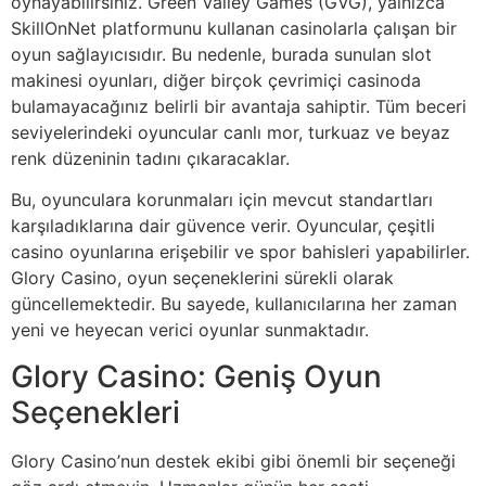
oynayabilirsiniz. Green Valley Games (GVG), yalnızca
SkillOnNet platformunu kullanan casinolarla çalışan bir
oyun sağlayıcısıdır. Bu nedenle, burada sunulan slot
makinesi oyunları, diğer birçok çevrimiçi casinoda
bulamayacağınız belirli bir avantaja sahiptir. Tüm beceri
seviyelerindeki oyuncular canlı mor, turkuaz ve beyaz
renk düzeninin tadını çıkaracaklar.
Bu, oyunculara korunmaları için mevcut standartları
karşıladıklarına dair güvence verir. Oyuncular, çeşitli
casino oyunlarına erişebilir ve spor bahisleri yapabilirler.
Glory Casino, oyun seçeneklerini sürekli olarak
güncellemektedir. Bu sayede, kullanıcılarına her zaman
yeni ve heyecan verici oyunlar sunmaktadır.
Glory Casino: Geniş Oyun
Seçenekleri
Glory Casino’nun destek ekibi gibi önemli bir seçeneği