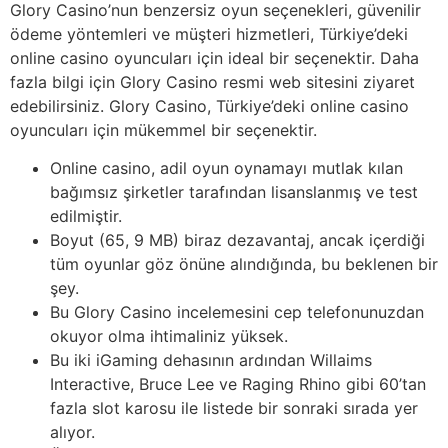
Glory Casino’nun benzersiz oyun seçenekleri, güvenilir
ödeme yöntemleri ve müşteri hizmetleri, Türkiye’deki
online casino oyuncuları için ideal bir seçenektir. Daha
fazla bilgi için Glory Casino resmi web sitesini ziyaret
edebilirsiniz. Glory Casino, Türkiye’deki online casino
oyuncuları için mükemmel bir seçenektir.
Online casino, adil oyun oynamayı mutlak kılan
bağımsız şirketler tarafından lisanslanmış ve test
edilmiştir.
Boyut (65, 9 MB) biraz dezavantaj, ancak içerdiği
tüm oyunlar göz önüne alındığında, bu beklenen bir
şey.
Bu Glory Casino incelemesini cep telefonunuzdan
okuyor olma ihtimaliniz yüksek.
Bu iki iGaming dehasının ardından Willaims
Interactive, Bruce Lee ve Raging Rhino gibi 60’tan
fazla slot karosu ile listede bir sonraki sırada yer
alıyor.