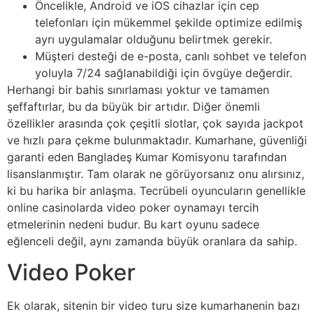
Öncelikle, Android ve iOS cihazlar için cep
telefonları için mükemmel şekilde optimize edilmiş
ayrı uygulamalar olduğunu belirtmek gerekir.
Müşteri desteği de e-posta, canlı sohbet ve telefon
yoluyla 7/24 sağlanabildiği için övgüye değerdir.
Herhangi bir bahis sınırlaması yoktur ve tamamen
şeffaftırlar, bu da büyük bir artıdır. Diğer önemli
özellikler arasında çok çeşitli slotlar, çok sayıda jackpot
ve hızlı para çekme bulunmaktadır. Kumarhane, güvenliği
garanti eden Bangladeş Kumar Komisyonu tarafından
lisanslanmıştır. Tam olarak ne görüyorsanız onu alırsınız,
ki bu harika bir anlaşma. Tecrübeli oyuncuların genellikle
online casinolarda video poker oynamayı tercih
etmelerinin nedeni budur. Bu kart oyunu sadece
eğlenceli değil, aynı zamanda büyük oranlara da sahip.
Video Poker
Ek olarak, sitenin bir video turu size kumarhanenin bazı