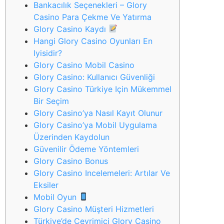
Bankacılık Seçenekleri – Glory
Casino Para Çekme Ve Yatırma
Glory Casino Kaydı
Hangi Glory Casino Oyunları En
Iyisidir?
Glory Casino Mobil Casino
Glory Casino: Kullanıcı Güvenliği
Glory Casino Türkiye Için Mükemmel
Bir Seçim
Glory Casino’ya Nasıl Kayıt Olunur
Glory Casino’ya Mobil Uygulama
Üzerinden Kaydolun
Güvenilir Ödeme Yöntemleri
Glory Casino Bonus
Glory Casino Incelemeleri: Artılar Ve
Eksiler
Mobil Oyun
Glory Casino Müşteri Hizmetleri
Türkiye’de Çevrimiçi Glory Casino