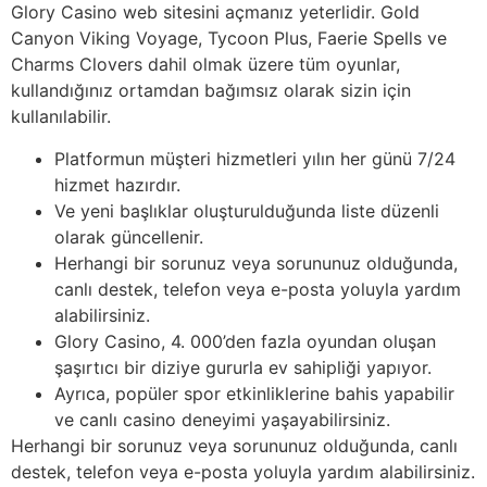
Glory Casino web sitesini açmanız yeterlidir. Gold
Canyon Viking Voyage, Tycoon Plus, Faerie Spells ve
Charms Clovers dahil olmak üzere tüm oyunlar,
kullandığınız ortamdan bağımsız olarak sizin için
kullanılabilir.
Platformun müşteri hizmetleri yılın her günü 7/24
hizmet hazırdır.
Ve yeni başlıklar oluşturulduğunda liste düzenli
olarak güncellenir.
Herhangi bir sorunuz veya sorununuz olduğunda,
canlı destek, telefon veya e-posta yoluyla yardım
alabilirsiniz.
Glory Casino, 4. 000’den fazla oyundan oluşan
şaşırtıcı bir diziye gururla ev sahipliği yapıyor.
Ayrıca, popüler spor etkinliklerine bahis yapabilir
ve canlı casino deneyimi yaşayabilirsiniz.
Herhangi bir sorunuz veya sorununuz olduğunda, canlı
destek, telefon veya e-posta yoluyla yardım alabilirsiniz.