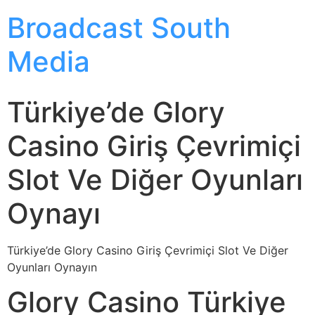
Broadcast South
Media
Türkiye’de Glory
Casino Giriş Çevrimiçi
Slot Ve Diğer Oyunları
Oynayı
Türkiye’de Glory Casino Giriş Çevrimiçi Slot Ve Diğer
Oyunları Oynayın
Glory Casino Türkiye