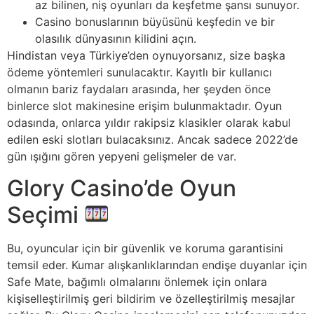
az bilinen, niş oyunları da keşfetme şansı sunuyor.
Casino bonuslarının büyüsünü keşfedin ve bir
olasılık dünyasının kilidini açın.
Hindistan veya Türkiye’den oynuyorsanız, size başka
ödeme yöntemleri sunulacaktır. Kayıtlı bir kullanıcı
olmanın bariz faydaları arasında, her şeyden önce
binlerce slot makinesine erişim bulunmaktadır. Oyun
odasında, onlarca yıldır rakipsiz klasikler olarak kabul
edilen eski slotları bulacaksınız. Ancak sadece 2022’de
gün ışığını gören yepyeni gelişmeler de var.
Glory Casino’de Oyun
Seçimi
Bu, oyuncular için bir güvenlik ve koruma garantisini
temsil eder. Kumar alışkanlıklarından endişe duyanlar için
Safe Mate, bağımlı olmalarını önlemek için onlara
kişiselleştirilmiş geri bildirim ve özelleştirilmiş mesajlar