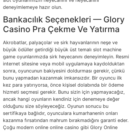
deneyimlemeye hazır olun.
Bankacılık Seçenekleri — Glory
Casino Pra Çekme Ve Yatırma
Akrobatlar, palyaçolar ve sirk hayvanlarının neşe ve
büyük ödüller getirdiği büyük üst temalı slot machine
game oyunlarımızda sirk heyecanını deneyimleyin. Resmi
internet sitesine veya mobil uygulamaya kaydolduktan
sonra, oyuncunun bakiyesini doldurması gerekir, çünkü
bunu yapmadan kazanmak imkansızdır. Bir oyuncu ilk
kez para yatırıyorsa, önce kişisel dolabında bir ödeme
hizmeti seçmesi gerekir. Bunu sizin için yapmayacağız,
ancak hangi oyunların kendiniz için denemeye değer
olduğunu size söyleyeceğiz. Oyunun sonucu bu
sertifikaya bağlıdır, oyunculara kumarhanenin onları
kazanma fırsatından mahrum bırakmadığını garanti eder.
Çoğu modern online online casino gibi Glory Online