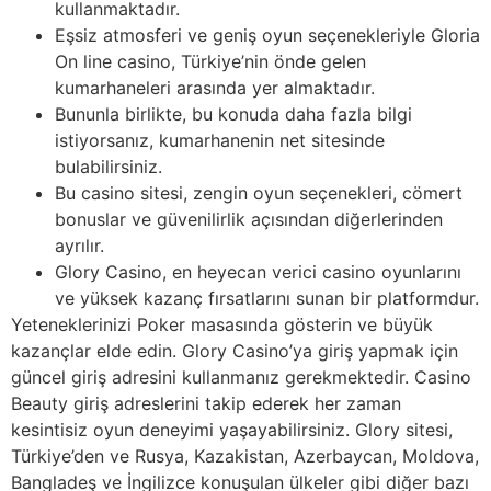
kullanmaktadır.
Eşsiz atmosferi ve geniş oyun seçenekleriyle Gloria
On line casino, Türkiye’nin önde gelen
kumarhaneleri arasında yer almaktadır.
Bununla birlikte, bu konuda daha fazla bilgi
istiyorsanız, kumarhanenin net sitesinde
bulabilirsiniz.
Bu casino sitesi, zengin oyun seçenekleri, cömert
bonuslar ve güvenilirlik açısından diğerlerinden
ayrılır.
Glory Casino, en heyecan verici casino oyunlarını
ve yüksek kazanç fırsatlarını sunan bir platformdur.
Yeteneklerinizi Poker masasında gösterin ve büyük
kazançlar elde edin. Glory Casino’ya giriş yapmak için
güncel giriş adresini kullanmanız gerekmektedir. Casino
Beauty giriş adreslerini takip ederek her zaman
kesintisiz oyun deneyimi yaşayabilirsiniz. Glory sitesi,
Türkiye’den ve Rusya, Kazakistan, Azerbaycan, Moldova,
Bangladeş ve İngilizce konuşulan ülkeler gibi diğer bazı