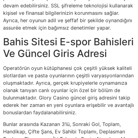
devam edebilirsiniz. SSL şifreleme teknolojisi kullanarak
kişisel ve finansal bilgilerinizin korunmasını sağlar.
Ayrıca, her oyunun adil ve şeffaf bir şekilde oynandığını
assurée etmek için bağımsız denetimler yapar.
Bahis Sitesi E-spor Bahisleri
Ve Güncel Giris Adresi
Operatörün oyun kütüphanesi çok çeşitli yüksek kaliteli
slotlardan ve pasta oyunlarının çeşitli varyasyonlarından
oluşmaktadır. Ayrıca, gerçek krupiyelerle oynamanıza
olanak tanıyan canlı oyunlar için özel bir bölüm de
bulunmaktadır. Glory Casino güncel giriş adresini takip
ederek her zaman en yeni oyunlara erişebilir ve avantajlı
bonuslardan faydalanabilirsiniz.
Bunlar arasında Kazanan 3’lü, Sonraki Gol, Toplam,
Handikap, Çifte Şans, Ev Sahibi Toplamı, Deplasman