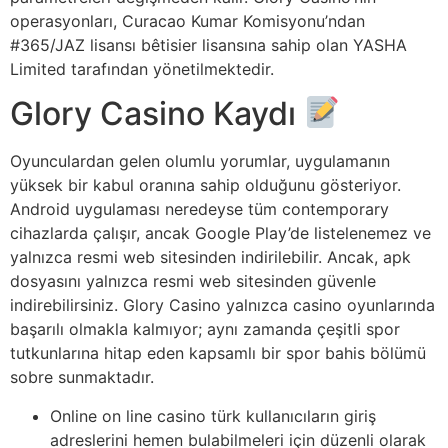
operasyonları, Curacao Kumar Komisyonu’ndan
#365/JAZ lisansı bêtisier lisansına sahip olan YASHA
Limited tarafından yönetilmektedir.
Glory Casino Kaydı
Oyunculardan gelen olumlu yorumlar, uygulamanın
yüksek bir kabul oranına sahip olduğunu gösteriyor.
Android uygulaması neredeyse tüm contemporary
cihazlarda çalışır, ancak Google Play’de listelenemez ve
yalnızca resmi web sitesinden indirilebilir. Ancak, apk
dosyasını yalnızca resmi web sitesinden güvenle
indirebilirsiniz. Glory Casino yalnızca casino oyunlarında
başarılı olmakla kalmıyor; aynı zamanda çeşitli spor
tutkunlarına hitap eden kapsamlı bir spor bahis bölümü
sobre sunmaktadır.
Online on line casino türk kullanıcıların giriş
adreslerini hemen bulabilmeleri için düzenli olarak