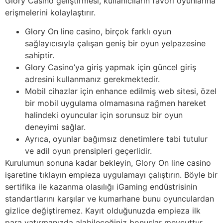
Glory Casino geliştirmesi, kullanıcıların favori oyunlarına
erişmelerini kolaylaştırır.
Glory On line casino, birçok farklı oyun
sağlayıcısıyla çalışan geniş bir oyun yelpazesine
sahiptir.
Glory Casino’ya giriş yapmak için güncel giriş
adresini kullanmanız gerekmektedir.
Mobil cihazlar için enhance edilmiş web sitesi, özel
bir mobil uygulama olmamasına rağmen hareket
halindeki oyuncular için sorunsuz bir oyun
deneyimi sağlar.
Ayrıca, oyunlar bağımsız denetimlere tabi tutulur
ve adil oyun prensipleri geçerlidir.
Kurulumun sonuna kadar bekleyin, Glory On line casino
işaretine tıklayın empieza uygulamayı çalıştırın. Böyle bir
sertifika ile kazanma olasılığı iGaming endüstrisinin
standartlarını karşılar ve kumarhane bunu oyunculardan
gizlice değiştiremez. Kayıt olduğunuzda empieza ilk
para yatırmanızda alabileceğiniz bonuslar mevcuttur.