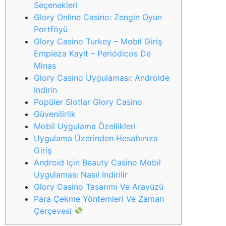
Seçenekleri
Glory Online Casino: Zengin Oyun
Portföyü
Glory Casino Turkey – Mobil Giriş
Empieza Kayit – Periódicos De
Minas
Glory Casino Uygulaması: Androide
Indirin
Popüler Slotlar Glory Casino
Güvenilirlik
Mobil Uygulama Özellikleri
Uygulama Üzerinden Hesabınıza
Giriş
Android Için Beauty Casino Mobil
Uygulaması Nasıl Indirilir
Glory Casino Tasarımı Ve Arayüzü
Para Çekme Yöntemleri Ve Zaman
Çerçevesi