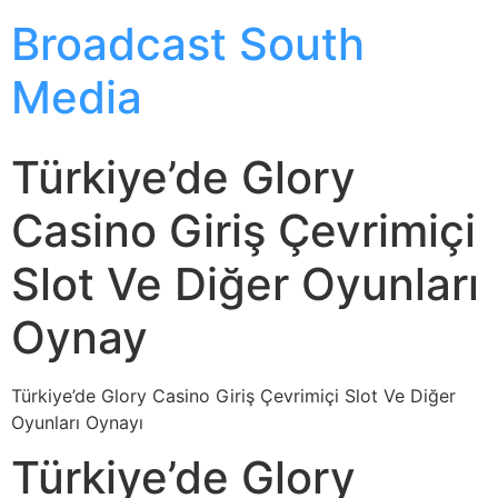
Broadcast South
Media
Türkiye’de Glory
Casino Giriş Çevrimiçi
Slot Ve Diğer Oyunları
Oynay
Türkiye’de Glory Casino Giriş Çevrimiçi Slot Ve Diğer
Oyunları Oynayı
Türkiye’de Glory