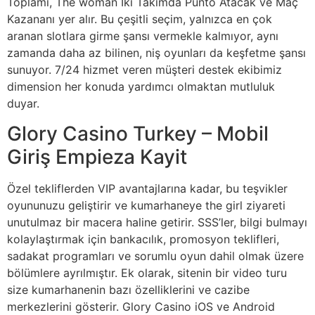
Toplamı, The woman İki Takımda Punto Atacak ve Maç
Kazananı yer alır. Bu çeşitli seçim, yalnızca en çok
aranan slotlara girme şansı vermekle kalmıyor, aynı
zamanda daha az bilinen, niş oyunları da keşfetme şansı
sunuyor. 7/24 hizmet veren müşteri destek ekibimiz
dimension her konuda yardımcı olmaktan mutluluk
duyar.
Glory Casino Turkey – Mobil
Giriş Empieza Kayit
Özel tekliflerden VIP avantajlarına kadar, bu teşvikler
oyununuzu geliştirir ve kumarhaneye the girl ziyareti
unutulmaz bir macera haline getirir. SSS’ler, bilgi bulmayı
kolaylaştırmak için bankacılık, promosyon teklifleri,
sadakat programları ve sorumlu oyun dahil olmak üzere
bölümlere ayrılmıştır. Ek olarak, sitenin bir video turu
size kumarhanenin bazı özelliklerini ve cazibe
merkezlerini gösterir. Glory Casino iOS ve Android