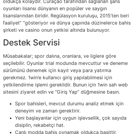
oldukça kolaydır. Curaçao tarafından sağlanan şans
oyunları lisansı dünyanın en popüler ve saygın
lisanslarından biridir. Regülasyon kuruluşu, 2015’ten beri
faaliyet” “gösteriyor ve dünya çapında düzinelerce bahis
şirketi ve casino onun yetkisi altında bulunuyor.
Destek Servisi
Müsabakalar; spor dalına, oranlara, ve liglere göre
seçilebilir. Oyunlar trial modunda mevcuttur ve deneme
sürümünü denemek için kayıt veya para yatırma
gerekmez. 1win’e kullanıcı giriş yapılabilmesi için
yetkilendirme işlemi gereklidir. Bunun için 1win sah web
sitesini ziyaret edin ve “Giriş Yap” düğmesine basın.
Spor bahisleri, mevcut durumu analiz etmek için
deneyim ve zaman gerektirir.
Yeni başlayanlar için uygun işlevsellik, çok sayıda
disiplin, rekabetçi hat.
Canlı modda bahis oynamak oldukça basittir,