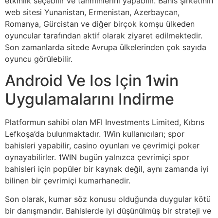
etkinlik seçebilir ve tahminlerini yapabilir. Bahis şirketinin
web sitesi Yunanistan, Ermenistan, Azerbaycan,
Romanya, Gürcistan ve diğer birçok komşu ülkeden
oyuncular tarafından aktif olarak ziyaret edilmektedir.
Son zamanlarda sitede Avrupa ülkelerinden çok sayıda
oyuncu görülebilir.
Android Ve Ios Için 1win
Uygulamalarını Indirme
Platformun sahibi olan MFI Investments Limited, Kıbrıs
Lefkoşa’da bulunmaktadır. 1Win kullanıcıları; spor
bahisleri yapabilir, casino oyunları ve çevrimiçi poker
oynayabilirler. 1WIN bugün yalnızca çevrimiçi spor
bahisleri için popüler bir kaynak değil, aynı zamanda iyi
bilinen bir çevrimiçi kumarhanedir.
Son olarak, kumar söz konusu olduğunda duygular kötü
bir danışmandır. Bahislerde iyi düşünülmüş bir strateji ve