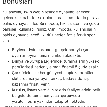
Bonusları
Kullanıcılar, 1Win web sitesinde oynayabilecekleri
geleneksel bahislere ek olarak canlı modda da parayla
bahis oynayabilirler. Bu modda; tekli, sistem, ve çoklu
bahisleri kullanabilirsiniz. Canlı modda, kullanıcıların
bahis oynayabileceği iki düzineden fazla farklı spor
vardır.
Böylece, 1win casinoda gerçek parayla şans
oyunları oynamanız mümkün olacaktır.
Dünya ve Avrupa Liglerinde, turnuvaların yüksek
popülaritesi nedeniyle marj önemli ölçüde azalır.
Çarkıfelek size her gün yeni empieza popüler
slotlarda işe yarayan birkaç bedava dönüş
kazanma fırsatı verir.
Kuruluş, lisans verdiği sitelerin faaliyetlerinin belirli
bölgelerde tamamen yasal çerçevede
yürütülmesini yakından takip etmektedir.