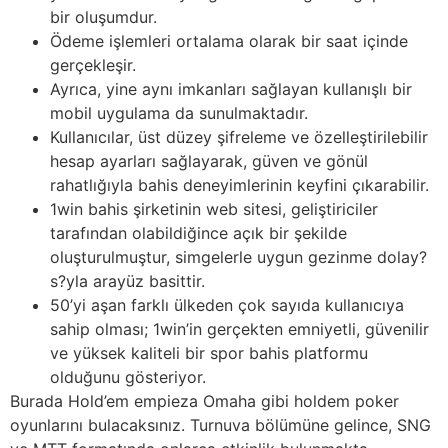
bir oluşumdur.
Ödeme işlemleri ortalama olarak bir saat içinde
gerçekleşir.
Ayrıca, yine aynı imkanları sağlayan kullanışlı bir
mobil uygulama da sunulmaktadır.
Kullanıcılar, üst düzey şifreleme ve özelleştirilebilir
hesap ayarları sağlayarak, güven ve gönül
rahatlığıyla bahis deneyimlerinin keyfini çıkarabilir.
1win bahis şirketinin web sitesi, geliştiriciler
tarafından olabildiğince açık bir şekilde
oluşturulmuştur, simgelerle uygun gezinme dolay?
s?yla arayüz basittir.
50’yi aşan farklı ülkeden çok sayıda kullanıcıya
sahip olması; 1win’in gerçekten emniyetli, güvenilir
ve yüksek kaliteli bir spor bahis platformu
olduğunu gösteriyor.
Burada Hold’em empieza Omaha gibi holdem poker
oyunlarını bulacaksınız. Turnuva bölümüne gelince, SNG