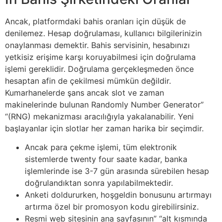
Ancak, platformdaki bahis oranları için düşük de
denilemez. Hesap doğrulaması, kullanıcı bilgilerinizin
onaylanması demektir. Bahis servisinin, hesabınızı
yetkisiz erişime karşı koruyabilmesi için doğrulama
işlemi gereklidir. Doğrulama gerçekleşmeden önce
hesaptan afin de çekilmesi mümkün değildir.
Kumarhanelerde şans ancak slot ve zaman
makinelerinde bulunan Randomly Number Generator”
“(RNG) mekanizması aracılığıyla yakalanabilir. Yeni
başlayanlar için slotlar her zaman harika bir seçimdir.
Ancak para çekme işlemi, tüm elektronik
sistemlerde twenty four saate kadar, banka
işlemlerinde ise 3-7 gün arasında sürebilen hesap
doğrulandıktan sonra yapılabilmektedir.
Anketi doldururken, hoşgeldin bonusunu artırmayı
artırma özel bir promosyon kodu girebilirsiniz.
Resmi web sitesinin ana sayfasının” “alt kısmında