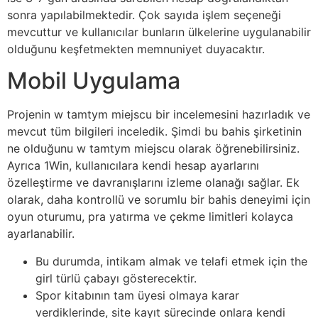
sonra yapılabilmektedir. Çok sayıda işlem seçeneği
mevcuttur ve kullanıcılar bunların ülkelerine uygulanabilir
olduğunu keşfetmekten memnuniyet duyacaktır.
Mobil Uygulama
Projenin w tamtym miejscu bir incelemesini hazırladık ve
mevcut tüm bilgileri inceledik. Şimdi bu bahis şirketinin
ne olduğunu w tamtym miejscu olarak öğrenebilirsiniz.
Ayrıca 1Win, kullanıcılara kendi hesap ayarlarını
özelleştirme ve davranışlarını izleme olanağı sağlar. Ek
olarak, daha kontrollü ve sorumlu bir bahis deneyimi için
oyun oturumu, pra yatırma ve çekme limitleri kolayca
ayarlanabilir.
Bu durumda, intikam almak ve telafi etmek için the
girl türlü çabayı gösterecektir.
Spor kitabının tam üyesi olmaya karar
verdiklerinde, site kayıt sürecinde onlara kendi