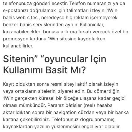
telefonunuza gönderilecektir. Telefon numaranızı ya da
e-postanızı doğrulamak için talimatları izleyin. 1Win
bahis web sitesi, neredeyse hiç reklam içermeyerek
benzer bahis servislerinden ayrılır. Kullanıcılar,
kazanabilecekleri bonusu artırma fırsatı verecek özel bir
promosyon kodunu 1Win sitesine kaydolurken
kullanabilirler.
Sitenin” “oyuncular Için
Kullanımı Basit Mı?
Kayıt olduktan sonra resmi siteyi aktif olarak izleyin
veya ortakların sitelerini ziyaret edin. Bu cömertliğin,
1Win gerçekten küresel bir ölçeğe ulaşana kadar geçici
olması mümkündür. Paranız bêtisier (reel) hesaba
aktarıldıktan sonra bir navigation cüzdan veya bir banka
kartına çekebilirsiniz. Telefonunuz doğrulanmamış
kaynaklardan yazılım yüklenmesini engelliyor olabilir.