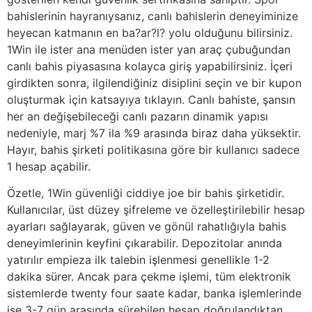
bahislerinin hayranıysanız, canlı bahislerin deneyiminize
heyecan katmanın en ba?ar?l? yolu olduğunu bilirsiniz.
1Win ile ister ana menüden ister yan araç çubuğundan
canlı bahis piyasasına kolayca giriş yapabilirsiniz. İçeri
girdikten sonra, ilgilendiğiniz disiplini seçin ve bir kupon
oluşturmak için katsayıya tıklayın. Canlı bahiste, şansın
her an değişebileceği canlı pazarın dinamik yapısı
nedeniyle, marj %7 ila %9 arasında biraz daha yüksektir.
Hayır, bahis şirketi politikasına göre bir kullanıcı sadece
1 hesap açabilir.
Özetle, 1Win güvenliği ciddiye joe bir bahis şirketidir.
Kullanıcılar, üst düzey şifreleme ve özelleştirilebilir hesap
ayarları sağlayarak, güven ve gönül rahatlığıyla bahis
deneyimlerinin keyfini çıkarabilir. Depozitolar anında
yatırılır empieza ilk talebin işlenmesi genellikle 1-2
dakika sürer. Ancak para çekme işlemi, tüm elektronik
sistemlerde twenty four saate kadar, banka işlemlerinde
ise 3-7 gün arasında sürebilen hesap doğrulandıktan