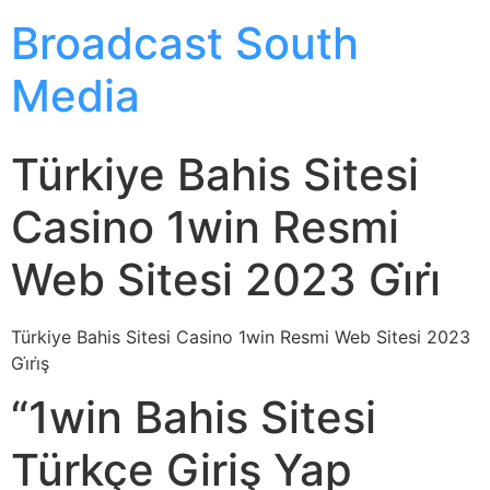
Broadcast South
Media
Türkiye Bahis Sitesi
Casino 1win Resmi
Web Sitesi 2023 Gi̇ri̇
Türkiye Bahis Sitesi Casino 1win Resmi Web Sitesi 2023
Gi̇ri̇ş
“1win Bahis Sitesi
Türkçe Giriş Yap