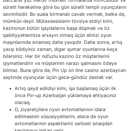
sürətli hərəkətinə görə bu gün sürətli templi oyunçuların
sevimlisidir. Bu suala birmənalı cavab vermək, bəlkə də,
mümkün deyil. Mütəxəssislərin tövsiyə etdiyi kimi,
kazinonun bütün qaydalarını başa düşmək və öz
qabiliyyətlərinizə arxayın olmaq üçün əlinizi oyun
maşınlarında sınamaq daha yaxşıdır. Daha sonra, artıq
yaxşı bildiyiniz zaman, digər qumar oyunlarına keçə
bilərsiniz. Hər bir nüfuzlu kazino öz müştərilərini
qiymətləndirir və müştərinin narazı qalmasını ödəyə
bilməz. Buna görə də, Pin Up on line casino azerbaycan
saytında oyunçular üçün gecə-gündüz dəstək var.
Artıq qeyd edildiyi kimi, işə başlamaq üçün ilk
öncə Pin-up Azerbaijan yükləməyə ehtiyacınız
olacaq.
O, ziyarətçilərə oyun avtomatlarının idarə
edilməsinin xüsusiyyətlərini, eləcə də oyun
avtomatlarının aspektlərini sərbəst sınaqdan
keçirməyə imkan verir.