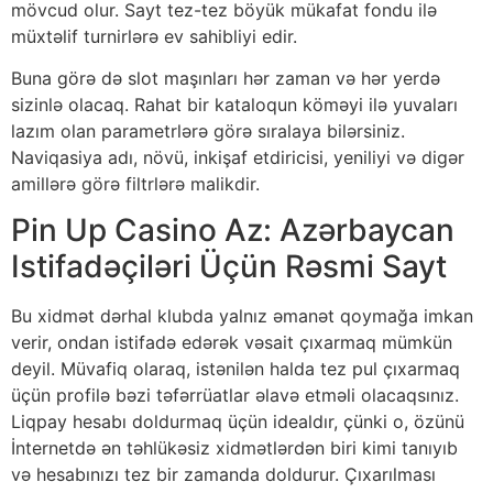
mövcud olur. Sayt tez-tez böyük mükafat fondu ilə
müxtəlif turnirlərə ev sahibliyi edir.
Buna görə də slot maşınları hər zaman və hər yerdə
sizinlə olacaq. Rahat bir kataloqun köməyi ilə yuvaları
lazım olan parametrlərə görə sıralaya bilərsiniz.
Naviqasiya adı, növü, inkişaf etdiricisi, yeniliyi və digər
amillərə görə filtrlərə malikdir.
Pin Up Casino Az: Azərbaycan
Istifadəçiləri Üçün Rəsmi Sayt
Bu xidmət dərhal klubda yalnız əmanət qoymağa imkan
verir, ondan istifadə edərək vəsait çıxarmaq mümkün
deyil. Müvafiq olaraq, istənilən halda tez pul çıxarmaq
üçün profilə bəzi təfərrüatlar əlavə etməli olacaqsınız.
Liqpay hesabı doldurmaq üçün idealdır, çünki o, özünü
İnternetdə ən təhlükəsiz xidmətlərdən biri kimi tanıyıb
və hesabınızı tez bir zamanda doldurur. Çıxarılması