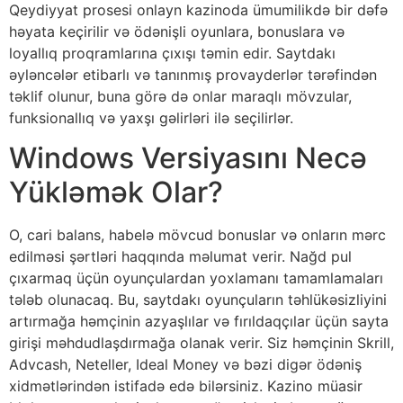
Qeydiyyat prosesi onlayn kazinoda ümumilikdə bir dəfə
həyata keçirilir və ödənişli oyunlara, bonuslara və
loyallıq proqramlarına çıxışı təmin edir. Saytdakı
əyləncələr etibarlı və tanınmış provayderlər tərəfindən
təklif olunur, buna görə də onlar maraqlı mövzular,
funksionallıq və yaxşı gəlirləri ilə seçilirlər.
Windows Versiyasını Necə
Yükləmək Olar?
O, cari balans, habelə mövcud bonuslar və onların mərc
edilməsi şərtləri haqqında məlumat verir. Nağd pul
çıxarmaq üçün oyunçulardan yoxlamanı tamamlamaları
tələb olunacaq. Bu, saytdakı oyunçuların təhlükəsizliyini
artırmağa həmçinin azyaşlılar və fırıldaqçılar üçün sayta
girişi məhdudlaşdırmağa olanak verir. Siz həmçinin Skrill,
Advcash, Neteller, Ideal Money və bəzi digər ödəniş
xidmətlərindən istifadə edə bilərsiniz. Kazino müasir