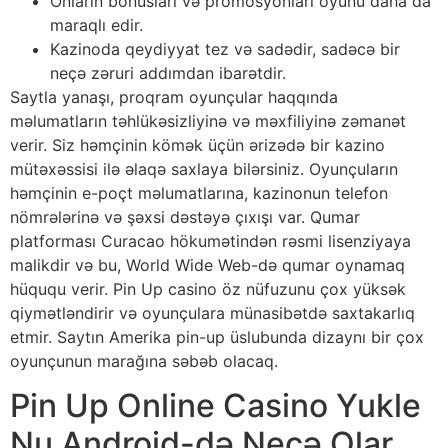
Onların bonusları və promosyonları oyunu daha da
maraqlı edir.
Kazinoda qeydiyyat tez və sadədir, sadəcə bir
neçə zəruri addımdan ibarətdir.
Saytla yanaşı, proqram oyunçular haqqında
məlumatların təhlükəsizliyinə və məxfiliyinə zəmanət
verir. Siz həmçinin kömək üçün ərizədə bir kazino
mütəxəssisi ilə əlaqə saxlaya bilərsiniz. Oyunçuların
həmçinin e-poçt məlumatlarına, kazinonun telefon
nömrələrinə və şəxsi dəstəyə çıxışı var. Qumar
platforması Curacao hökumətindən rəsmi lisenziyaya
malikdir və bu, World Wide Web-də qumar oynamaq
hüququ verir. Pin Up casino öz nüfuzunu çox yüksək
qiymətləndirir və oyunçulara münasibətdə saxtakarlıq
etmir. Saytın Amerika pin-up üslubunda dizaynı bir çox
oyunçunun marağına səbəb olacaq.
Pin Up Online Casino Yukle
Nu Android-də Necə Olar