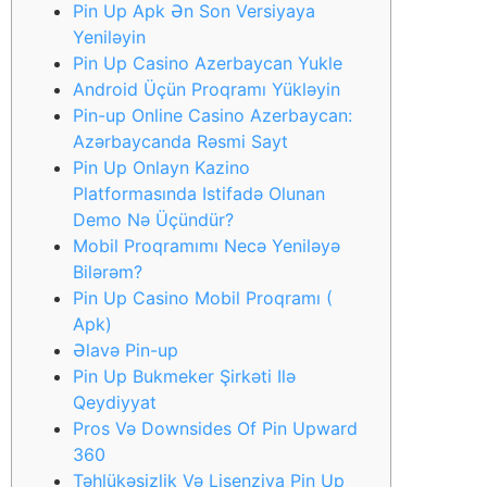
Pin Up Apk Ən Son Versiyaya
Yeniləyin
Pin Up Casino Azerbaycan Yukle
Android Üçün Proqramı Yükləyin
Pin-up Online Casino Azerbaycan:
Azərbaycanda Rəsmi Sayt
Pin Up Onlayn Kazino
Platformasında Istifadə Olunan
Demo Nə Üçündür?
Mobil Proqramımı Necə Yeniləyə
Bilərəm?
Pin Up Casino Mobil Proqramı (
Apk)
Əlavə Pin-up
Pin Up Bukmeker Şirkəti Ilə
Qeydiyyat
Pros Və Downsides Of Pin Upward
360
Təhlükəsizlik Və Lisenziya Pin Up