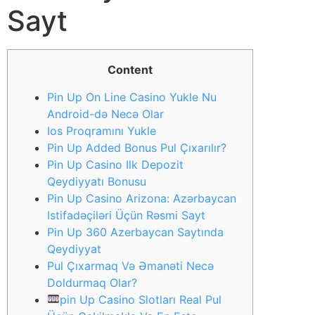
Sayt
Content
Pin Up On Line Casino Yukle Nu
Android-də Necə Olar
Ios Proqramını Yukle
Pin Up Added Bonus Pul Çıxarılır?
Pin Up Casino Ilk Depozit
Qeydiyyatı Bonusu
Pin Up Casino Arizona: Azərbaycan
Istifadəçiləri Üçün Rəsmi Sayt
Pin Up 360 Azerbaycan Saytında
Qeydiyyat
Pul Çıxarmaq Və Əmanəti Necə
Doldurmaq Olar?
pin Up Casino Slotları Real Pul