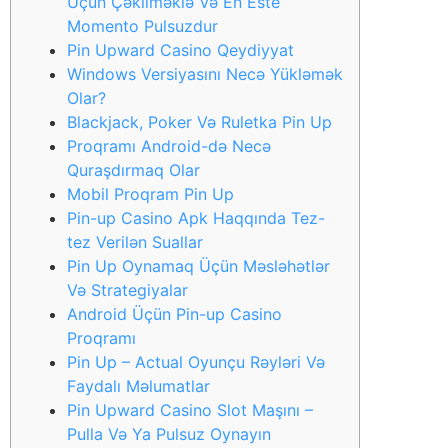
Üçün Çəkilməklə Və En Este
Momento Pulsuzdur
Pin Upward Casino Qeydiyyat
Windows Versiyasını Necə Yükləmək
Olar?
Blackjack, Poker Və Ruletka Pin Up
Proqramı Android-də Necə
Quraşdırmaq Olar
Mobil Proqram Pin Up
Pin-up Casino Apk Haqqında Tez-
tez Verilən Suallar
Pin Up Oynamaq Üçün Məsləhətlər
Və Strategiyalar
Android Üçün Pin-up Casino
Proqramı
Pin Up – Actual Oyunçu Rəyləri Və
Faydalı Məlumatlar
Pin Upward Casino Slot Maşını –
Pulla Və Ya Pulsuz Oynayın