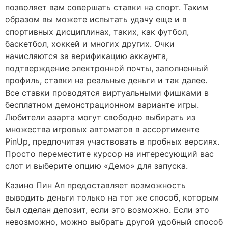
позволяет вам совершать ставки на спорт. Таким
образом вы можете испытать удачу еще и в
спортивных дисциплинах, таких, как футбол,
баскетбол, хоккей и многих других. Очки
начисляются за верификацию аккаунта,
подтверждение электронной почты, заполненный
профиль, ставки на реальные деньги и так далее.
Все ставки проводятся виртуальными фишками в
бесплатном демонстрационном варианте игры.
Любители азарта могут свободно выбирать из
множества игровых автоматов в ассортименте
PinUp, предпочитая участвовать в пробных версиях.
Просто переместите курсор на интересующий вас
слот и выберите опцию «Демо» для запуска.
Казино Пин Ап предоставляет возможность
выводить деньги только на тот же способ, которым
был сделан депозит, если это возможно. Если это
невозможно, можно выбрать другой удобный способ