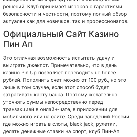
решений. Клуб принимает игроков с гарантиями
безопасности и честности, поэтому полный обзор
актуален как для новичков, так и профессионалов.
Официальный Сайт Казино
Пин Ап
Это отличная возможность испытать удачу и
выиграть джекпот. Примечательно, что в день
казино Pin Up позволяет переводить не более
рублей. Пополнить счет можно от 100 руб., но это
лишь в том случае, если этот способ будет
затрагивать карту банка. Поэтому желательно
уточнять суммы непосредственно перед
транзакцией в онлайн-чате, в приложении для
мобильного или на сайте. Среди заведений России,
где можно играть в слоты, black jack, рулетки,
делать денежные ставки на спорт, клуб Пин-Ап