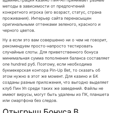
методы в зависимости от предпочтений
конкретного игрока (его возраст, статус, страна
проживания). Интерьер сайта перенасыщен
оригинальными оттенками зеленого, красного и
черного цветов.
Ну а если это вам совершенно ни о чем не говорит,
рекомендуем просто-напросто тестировать
случайные слоты. Для приветственного бонуса
минимальная сумма пополнения баланса составляет
one hundred руб. Поэтому, если необходима
букмекерская контора Pin-Up Bet, то сказать об
этом нужно в этот же момент. Для казино и БК
созданы разные приложения, что выгодно выделяет
клуб Пин Уп среди таких же заведений. Файлы не
имеют вирусы, могут быть удалены из ПК, планшета
или смартфона без следов.
Отыгрыш Бонуса В