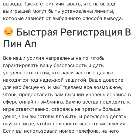
вывода. Также стоит учитывать, что на вывод
выигрышей могут быть установлены лимиты,
которые зависят от выбранного способа вывода.
Быстрая Регистрация В
Пин Ап
Все наши усилия направлены на то, чтобы
гарантировать вашу безопасность и дать
уверенность в том, что ваши частные данные
находятся под надежной защитой. Ваше доверие
для нас бесценно, и мы” “делаем все возможное,
чтобы предоставить вам высший уровень сервиса в
сфере онлайн-гэмблинга. Важно всегда подходить к
игре ответственно, стараясь не тратить больше
денег, чем вы готовы вложить, и регулярно делать
паузы в игре, чтобы сохранять ясность мышления.
Если вы использовали номер телефона, на него