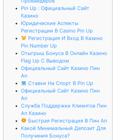
Провайдеров
Pin Up : Официальный Сайт
Казино
Юридические Аспекты
Регистрации В Casino Pin Up
Регистрация И Вход В Казино
Pin Number Up
Отыгрыш Бонуса В Онлайн Казино
Flag Up С Выводом
Официальный Сайт Казино Пин
Ап
Ставки На Спорт В Pin Up
Официальный Сайт Казино Пин
Ап
Служба Поддержки Клиентов Пин
Ап Казино
Быстрая Регистрация В Пин Ап
Какой Минимальный Депозит Для
Получения Бонуса?