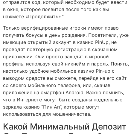
отправится код, который необходимо будет ввести
в окне, которое появится после того как вы
нажмете «Продолжить».”
Только верифицированные игроки имеют право
получать бонусы в день рождения. Посетители, уже
имеющие открытый аккаунт в казино PinUp, не
проводят повторную регистрацию в скачанном
приложении. Они просто заходят в игровой
профиль, используя свой никнейм и пароль. Понять,
настолько удобное мобильное казино Pin-up с
выводом средств вы сможете, перейдя на его сайт
со своего мобильного телефона, или, скачав
приложение на смартфон Android. Важно помнить,
что в Интернете могут быть созданы поддельные
зеркала казино “Пин Ап”, которые могут
использоваться для мошенничества.
Какой Минимальный Депозит