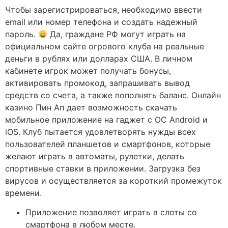
Чтобы зарегистрироваться, необходимо ввести
email или номер телефона и создать надежный
пароль.
Да, граждане РФ могут играть на
официальном сайте огрового клуба на реальные
деньги в рублях или долларах США. В личном
кабинете игрок может получать бонусы,
активировать промокод, запрашивать вывод
средств со счета, а также пополнять баланс. Онлайн
казино Пин Ап дает возможность скачать
мобильное приложение на гаджет с ОС Android и
iOS. Клуб пытается удовлетворять нужды всех
пользователей планшетов и смартфонов, которые
желают играть в автоматы, рулетки, делать
спортивные ставки в приложении. Загрузка без
вирусов и осуществляется за короткий промежуток
времени.
Приложение позволяет играть в слоты со
смартфона в любом месте.