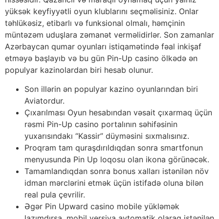
yüksək keyfiyyətli oyun klublarını seçməlisiniz. Onlar
təhlükəsiz, etibarlı və funksional olmalı, həmçinin
müntəzəm uduşlara zəmanət verməlidirlər. Son zamanlar
Azərbaycan qumar oyunları istiqamətində fəal inkişaf
etməyə başlayıb və bu gün Pin-Up casino ölkədə ən
populyar kazinolardan biri hesab olunur.
Son illərin ən populyar kazino oyunlarından biri
Aviatordur.
Çıxarılması Oyun hesabından vəsait çıxarmaq üçün
rəsmi Pin-Up casino portalının səhifəsinin
yuxarısındakı “Kassir” düyməsini sıxmalısınız.
Proqram tam quraşdırıldıqdan sonra smartfonun
menyusunda Pin Up loqosu olan ikona görünəcək.
Tamamlandıqdan sonra bonus xalları istənilən növ
idman mərclərini etmək üçün istifadə oluna bilən
real pula çevrilir.
Əgər Pin Upward casino mobile yükləmək
lazımdırsa, mobil versiya avtomatik olaraq istənilən