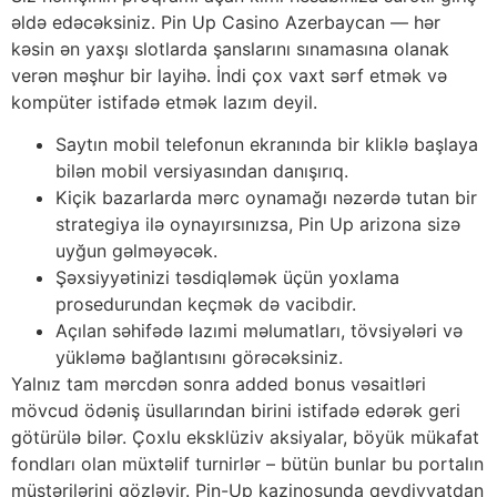
əldə edəcəksiniz. Pin Up Casino Azerbaycan — hər
kəsin ən yaxşı slotlarda şanslarını sınamasına olanak
verən məşhur bir layihə. İndi çox vaxt sərf etmək və
kompüter istifadə etmək lazım deyil.
Saytın mobil telefonun ekranında bir kliklə başlaya
bilən mobil versiyasından danışırıq.
Kiçik bazarlarda mərc oynamağı nəzərdə tutan bir
strategiya ilə oynayırsınızsa, Pin Up arizona sizə
uyğun gəlməyəcək.
Şəxsiyyətinizi təsdiqləmək üçün yoxlama
prosedurundan keçmək də vacibdir.
Açılan səhifədə lazımi məlumatları, tövsiyələri və
yükləmə bağlantısını görəcəksiniz.
Yalnız tam mərcdən sonra added bonus vəsaitləri
mövcud ödəniş üsullarından birini istifadə edərək geri
götürülə bilər. Çoxlu eksklüziv aksiyalar, böyük mükafat
fondları olan müxtəlif turnirlər – bütün bunlar bu portalın
müştərilərini gözləyir. Pin-Up kazinosunda qeydiyyatdan