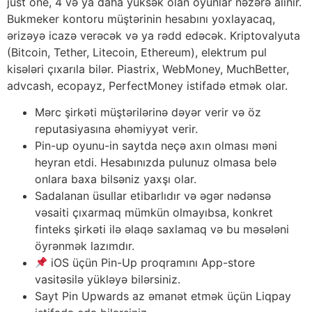
just one, 4 və ya daha yüksək olan oyunlar nəzərə alınır.
Bukmeker kontoru müştərinin hesabını yoxlayacaq,
ərizəyə icazə verəcək və ya rədd edəcək. Kriptovalyuta
(Bitcoin, Tether, Litecoin, Ethereum), elektrum pul
kisələri çıxarıla bilər. Piastrix, WebMoney, MuchBetter,
advcash, ecopayz, PerfectMoney istifadə etmək olar.
Mərc şirkəti müştərilərinə dəyər verir və öz
reputasiyasına əhəmiyyət verir.
Pin-up oyunu-in saytda neçə axın olması məni
heyran etdi. Hesabınızda pulunuz olmasa belə
onlara baxa bilsəniz yaxşı olar.
Sadalanan üsullar etibarlıdır və əgər nədənsə
vəsaiti çıxarmaq mümkün olmayıbsa, konkret
finteks şirkəti ilə əlaqə saxlamaq və bu məsələni
öyrənmək lazımdır.
iOS üçün Pin-Up proqramını App-store
vasitəsilə yükləyə bilərsiniz.
Sayt Pin Upwards az əmanət etmək üçün Liqpay