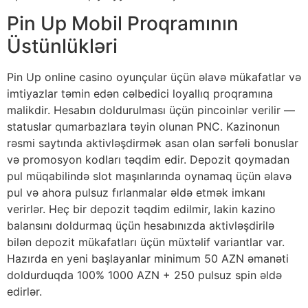
Pin Up Mobil Proqramının
Üstünlükləri
Pin Up online casino oyunçular üçün əlavə mükafatlar və
imtiyazlar təmin edən cəlbedici loyallıq proqramına
malikdir. Hesabın doldurulması üçün pincoinlər verilir —
statuslar qumarbazlara təyin olunan PNC. Kazinonun
rəsmi saytında aktivləşdirmək asan olan sərfəli bonuslar
və promosyon kodları təqdim edir. Depozit qoymadan
pul müqabilində slot maşınlarında oynamaq üçün əlavə
pul və ahora pulsuz fırlanmalar əldə etmək imkanı
verirlər. Heç bir depozit təqdim edilmir, lakin kazino
balansını doldurmaq üçün hesabınızda aktivləşdirilə
bilən depozit mükafatları üçün müxtəlif variantlar var.
Hazırda en yeni başlayanlar minimum 50 AZN əmanəti
doldurduqda 100% 1000 AZN + 250 pulsuz spin əldə
edirlər.