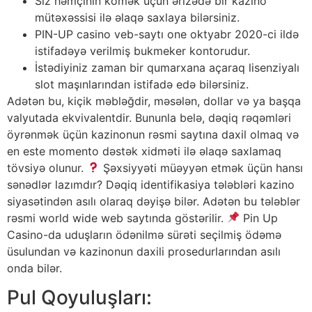
Siz həmçinin kömək üçün ərizədə bir kazino
mütəxəssisi ilə əlaqə saxlaya bilərsiniz.
PIN-UP casino veb-saytı one oktyabr 2020-ci ildə
istifadəyə verilmiş bukmeker kontorudur.
İstədiyiniz zaman bir qumarxana açaraq lisenziyalı
slot maşınlarından istifadə edə bilərsiniz.
Adətən bu, kiçik məbləğdir, məsələn, dollar və ya başqa
valyutada ekvivalentdir. Bununla belə, dəqiq rəqəmləri
öyrənmək üçün kazinonun rəsmi saytına daxil olmaq və
en este momento dəstək xidməti ilə əlaqə saxlamaq
tövsiyə olunur.
Şəxsiyyəti müəyyən etmək üçün hansı
sənədlər lazımdır? Dəqiq identifikasiya tələbləri kazino
siyasətindən asılı olaraq dəyişə bilər. Adətən bu tələblər
rəsmi world wide web saytında göstərilir.
Pin Up
Casino-da uduşların ödənilmə sürəti seçilmiş ödəmə
üsulundan və kazinonun daxili prosedurlarından asılı
onda bilər.
Pul Qoyuluşları: