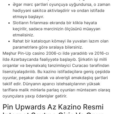
Əgər mərc şərtləri oyunçuya uyğundursa, o zaman
hədiyyəni sakitcə aktivləşdirir və ondan istifadə
etməyə başlayır.
Slotların fırlanması ekranda bir kliklə həyata
keçirilir, sadəcə mərcinizin ölçüsünü müəyyən
etməlisiniz.
Rahat bir kataloqun köməyi ilə yuvaları lazım olan
parametrlərə görə sıralaya bilərsiniz.
Məşhur Pin-Up casino 2006-cı ildə yaradılıb və 2016-cı
ildə Azərbaycanda fəaliyyətə başlayıb. Şirkətin işi milli
orqanlar və beynəlxalq tənzimləyici Curacao tərəfindən
lisenziyalaşdırılıb. Bu kazino istifadəçilərə geniş çeşiddə
oyunlar, peşəkar dəstək və əlverişli əməkdaşlıq şərtləri
təklif edir. Dünyanın aparıcı istehsalçılarının yüksək
tariflərə malik minlərlə parlaq oyunları müntəzəm olaraq
oyunçulara yaxşı ödənişlər gətirir.
Pin Upwards Az Kazino Resmi