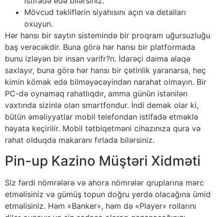
istifadə edə bilərsiniz.
Mövcud təkliflərin siyahısını açın və detalları
oxuyun.
Hər hansı bir saytın sistemində bir proqram uğursuzluğu
baş verəcəkdir. Buna görə hər hansı bir platformada
bunu izləyən bir insan varifr?n. İdarəçi daima əlaqə
saxlayır, buna görə hər hansı bir çətinlik yaranarsa, heç
kimin kömək edə bilməyəcəyindən narahat olmayın. Bir
PC-də oynamaq rahatlıqdır, amma günün istənilən
vaxtında sizinlə olan smartfondur. İndi demək olar ki,
bütün əməliyyatlar mobil telefondan istifadə etməklə
həyata keçirilir. Mobil tətbiqetməni cihazınıza qura və
rahat olduqda makaranı fırlada bilərsiniz.
Pin-up Kazino Müştəri Xidməti
Siz fərdi nömrələrə və ahora nömrələr qruplarına mərc
etməlisiniz və gümüş topun doğru yerdə olacağına ümid
etməlisiniz. Həm «Banker», həm də «Player» rollarını