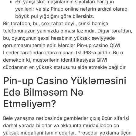
Ən yaxşı slot maşınlarının siyahıları hər gün
yenilənir və siz Pinup online nəfərin ardıcıl olaraq
böyük pul yığdığını görə bilərsiniz.
Bir tərəfdən, bu, çox rahat deyil, çünki həmişə
telefonunuzun yanınızda olması lazımdır. Digər tərəfdən,
bu, oyunçunun şəxsi hesabının yüksək səviyyədə
qorunmasını təmin edir. Mərclər Pin-up casino QIWI
Lender tərəfindən idarə olunan TsUPIS-ə aiddir. Bu o
deməkdir ki, müştərilərin identifikasiyası QIWI
cüzdanının ən yüksək statusunu əldə etməklə bağlıdır.
Pin-up Casino Yükləməsini
Edə Bilməsəm Nə
Etməliyəm?
Belə yanaşma nəticəsində gemblerlər çıxış üçün sifarişi
dərhal yarada bilərlər və akkaunta müdaxilədən ən
yüksək müdafiəni təmin edərlər. Prosedur yoxlama üçün