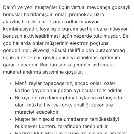
Dai̇mi̇ və yeni̇ müştəri̇lər üçün vi̇rtual meydança çoxsayli
bonuslar hazirlamişdir, onları promokod üzrə
akti̇vləşdi̇rmək olar. Promokodlar müəyyən
kombinasiyadır, loyallıq proqramı şərtləri üzrə müəyyən
bonusun aktivləşdirilməsi üçün nəzərdə tutulmuşdur. Bir
çox hallarda onlar müştərinin elektron poçtuna
göndərilirlər. Əlverişli xüsusi təklifi əldən buraxmamaq
üçün Junk e-mail qovluğunun yoxlanılması optimum
qərar olacaqdır. Bundan sonra gembler avtomatik
mükafatlandırma sisteminə qoşulur.
Mənfi rəylər tapacaqsınız, ancaq onları özləri
kazino qaydalarını pozan oyunçular tərk edirlər.
Bu oyun növü daim optimal əyləncə axtarışında
olan, müxtəlifliyi və funksionallığı sevənlərə
müraciət edəcəkdir.
Müştərilərin şəxsi məlumatlarının təhlükəsizliyi
bukmeker kontoru tərəfindən təmin edilir.
Hazırda klub Flag Up casino az minimum əmanət