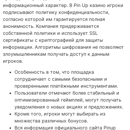
информационный характер. В Pin Up казино игроки
подписывают политику конфиденциальности,
согласно которой им гарантируется полная
анонимность. Компания придерживается
собственной политики и использует SSL
сертификаты с криптографией для защиты
информации. Алгоритмы шифрования не позволяют
злоумышленникам получать доступ к данным
игроков.
Особенность в том, что площадка
сотрудничает с самыми безопасными и
проверенными платёжными инструментами.
Пользователи отмечают более стабильный и
оптимизированный геймплей, могут получать
уведомления о новых акциях и предложениях.
Кроме того, игроки могут выбирать из
множества различных бонусов.
Вся информация официального сайта Pinup