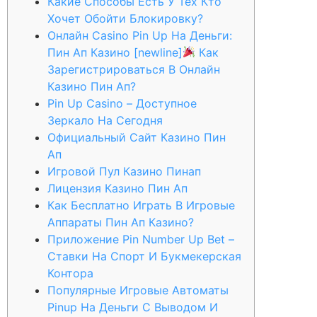
Какие Способы Есть У Тех Кто
Хочет Обойти Блокировку?
Онлайн Casino Pin Up На Деньги:
Пин Ап Казино [newline]
Как
Зарегистрироваться В Онлайн
Казино Пин Ап?
Pin Up Casino – Доступное
Зеркало На Сегодня
Официальный Сайт Казино Пин
Ап
Игровой Пул Казино Пинап
Лицензия Казино Пин Ап
Как Бесплатно Играть В Игровые
Аппараты Пин Ап Казино?
Приложение Pin Number Up Bet –
Ставки На Спорт И Букмекерская
Контора
Популярные Игровые Автоматы
Pinup На Деньги С Выводом И