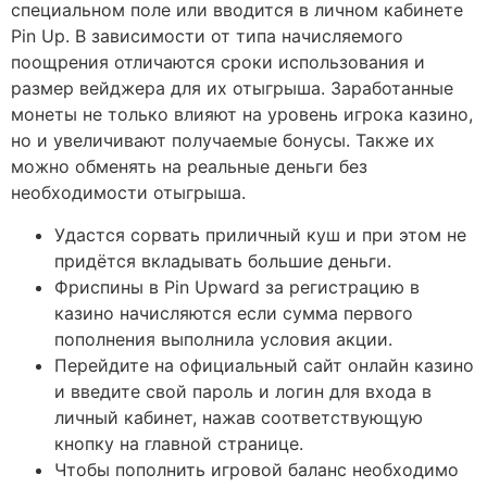
специальном поле или вводится в личном кабинете
Pin Up. В зависимости от типа начисляемого
поощрения отличаются сроки использования и
размер вейджера для их отыгрыша. Заработанные
монеты не только влияют на уровень игрока казино,
но и увеличивают получаемые бонусы. Также их
можно обменять на реальные деньги без
необходимости отыгрыша.
Удастся сорвать приличный куш и при этом не
придётся вкладывать большие деньги.
Фриспины в Pin Upward за регистрацию в
казино начисляются если сумма первого
пополнения выполнила условия акции.
Перейдите на официальный сайт онлайн казино
и введите свой пароль и логин для входа в
личный кабинет, нажав соответствующую
кнопку на главной странице.
Чтобы пополнить игровой баланс необходимо