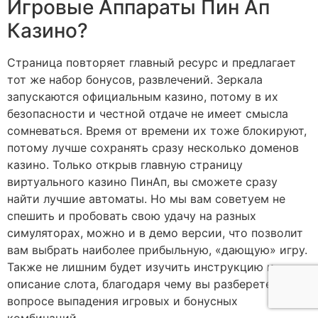
Игровые Аппараты Пин Ап
Казино?
Страница повторяет главный ресурс и предлагает
тот же набор бонусов, развлечений. Зеркала
запускаются официальным казино, потому в их
безопасности и честной отдаче не имеет смысла
сомневаться. Время от времени их тоже блокируют,
потому лучше сохранять сразу несколько доменов
казино. Только открыв главную страницу
виртуального казино ПинАп, вы сможете сразу
найти лучшие автоматы. Но мы вам советуем не
спешить и пробовать свою удачу на разных
симуляторах, можно и в демо версии, что позволит
вам выбрать наиболее прибыльную, «дающую» игру.
Также не лишним будет изучить инструкцию и
описание слота, благодаря чему вы разберетесь в
вопросе выпадения игровых и бонусных
комбинаций.