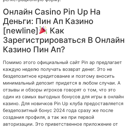
Онлайн Casino Pin Up На
Деньги: Пин Ап Казино
[newline]
Как
Зарегистрироваться В Онлайн
Казино Пин Ап?
Помимо этого официальный сайт Pin ap предлагает
каждую неделю получать возврат денег. Это не
бездепозитное кредитование и поэтому вносить
минимальный депозит придется в любом случаи. А
отзывы и обзоры игроков говорят о том, что это
один из самых выгодных бонусов для игры в онлайн
казино. Для новичков Pin Up клуба предоставляется
бездепозитный бонус 2024 года сразу же после
создания профиля, а так же при первой
авторизации. Это приветственное приложение от