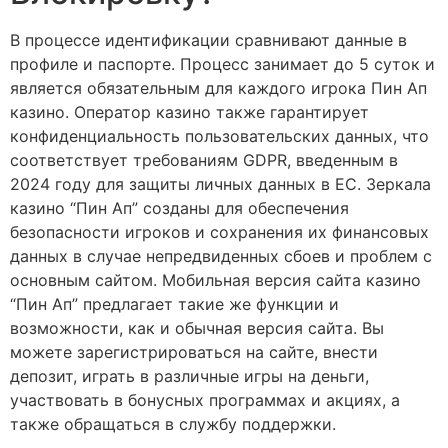
В процессе идентификации сравнивают данные в
профиле и паспорте. Процесс занимает до 5 суток и
является обязательным для каждого игрока Пин Ап
казино. Оператор казино также гарантирует
конфиденциальность пользовательских данных, что
соответствует требованиям GDPR, введенным в
2024 году для защиты личных данных в ЕС. Зеркала
казино “Пин Ап” созданы для обеспечения
безопасности игроков и сохранения их финансовых
данных в случае непредвиденных сбоев и проблем с
основным сайтом. Мобильная версия сайта казино
“Пин Ап” предлагает такие же функции и
возможности, как и обычная версия сайта. Вы
можете зарегистрироваться на сайте, внести
депозит, играть в различные игры на деньги,
участвовать в бонусных программах и акциях, а
также обращаться в службу поддержки.