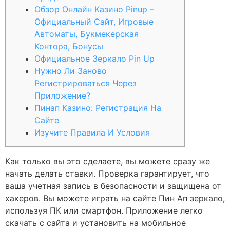
Обзор Онлайн Казино Pinup –
Официальный Сайт, Игровые
Автоматы, Букмекерская
Контора, Бонусы
Официальное Зеркало Pin Up
Нужно Ли Заново
Регистрироваться Через
Приложение?
Пинап Казино: Регистрация На
Сайте
Изучите Правила И Условия
Как только вы это сделаете, вы можете сразу же
начать делать ставки. Проверка гарантирует, что
ваша учетная запись в безопасности и защищена от
хакеров. Вы можете играть на сайте Пин Ап зеркало,
используя ПК или смартфон. Приложение легко
скачать с сайта и установить на мобильное