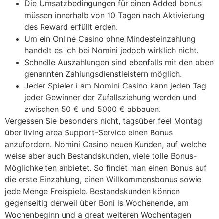
Die Umsatzbedingungen für einen Added bonus
müssen innerhalb von 10 Tagen nach Aktivierung
des Reward erfüllt erden.
Um ein Online Casino ohne Mindesteinzahlung
handelt es ich bei Nomini jedoch wirklich nicht.
Schnelle Auszahlungen sind ebenfalls mit den oben
genannten Zahlungsdienstleistern möglich.
Jeder Spieler i am Nomini Casino kann jeden Tag
jeder Gewinner der Zufallsziehung werden und
zwischen 50 € und 5000 € abbauen.
Vergessen Sie besonders nicht, tagsüber feel Montag
über living area Support-Service einen Bonus
anzufordern. Nomini Casino neuen Kunden, auf welche
weise aber auch Bestandskunden, viele tolle Bonus-
Möglichkeiten anbietet. So findet man einen Bonus auf
die erste Einzahlung, einen Willkommensbonus sowie
jede Menge Freispiele. Bestandskunden können
gegenseitig derweil über Boni is Wochenende, am
Wochenbeginn und a great weiteren Wochentagen