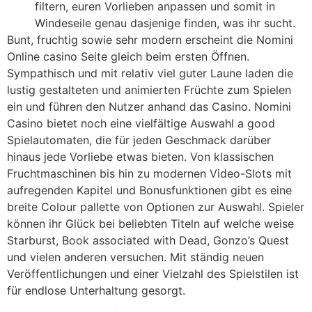
filtern, euren Vorlieben anpassen und somit in
Windeseile genau dasjenige finden, was ihr sucht.
Bunt, fruchtig sowie sehr modern erscheint die Nomini
Online casino Seite gleich beim ersten Öffnen.
Sympathisch und mit relativ viel guter Laune laden die
lustig gestalteten und animierten Früchte zum Spielen
ein und führen den Nutzer anhand das Casino. Nomini
Casino bietet noch eine vielfältige Auswahl a good
Spielautomaten, die für jeden Geschmack darüber
hinaus jede Vorliebe etwas bieten. Von klassischen
Fruchtmaschinen bis hin zu modernen Video-Slots mit
aufregenden Kapitel und Bonusfunktionen gibt es eine
breite Colour pallette von Optionen zur Auswahl. Spieler
können ihr Glück bei beliebten Titeln auf welche weise
Starburst, Book associated with Dead, Gonzo’s Quest
und vielen anderen versuchen. Mit ständig neuen
Veröffentlichungen und einer Vielzahl des Spielstilen ist
für endlose Unterhaltung gesorgt.