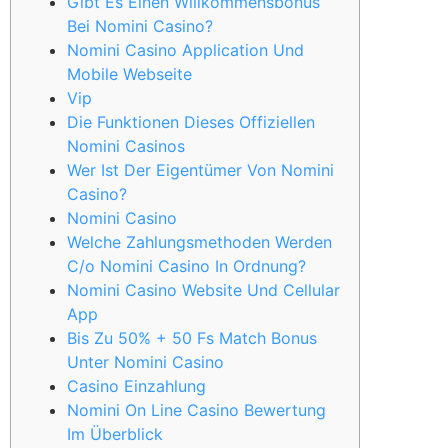
Gibt Es Einen Willkommensbonus
Bei Nomini Casino?
Nomini Casino Application Und
Mobile Webseite
Vip
Die Funktionen Dieses Offiziellen
Nomini Casinos
Wer Ist Der Eigentümer Von Nomini
Casino?
Nomini Casino
Welche Zahlungsmethoden Werden
C/o Nomini Casino In Ordnung?
Nomini Casino Website Und Cellular
App
Bis Zu 50% + 50 Fs Match Bonus
Unter Nomini Casino
Casino Einzahlung
Nomini On Line Casino Bewertung
Im Überblick