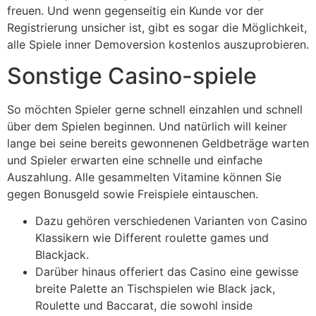
freuen. Und wenn gegenseitig ein Kunde vor der
Registrierung unsicher ist, gibt es sogar die Möglichkeit,
alle Spiele inner Demoversion kostenlos auszuprobieren.
Sonstige Casino-spiele
So möchten Spieler gerne schnell einzahlen und schnell
über dem Spielen beginnen. Und natürlich will keiner
lange bei seine bereits gewonnenen Geldbeträge warten
und Spieler erwarten eine schnelle und einfache
Auszahlung. Alle gesammelten Vitamine können Sie
gegen Bonusgeld sowie Freispiele eintauschen.
Dazu gehören verschiedenen Varianten von Casino
Klassikern wie Different roulette games und
Blackjack.
Darüber hinaus offeriert das Casino eine gewisse
breite Palette an Tischspielen wie Black jack,
Roulette und Baccarat, die sowohl inside