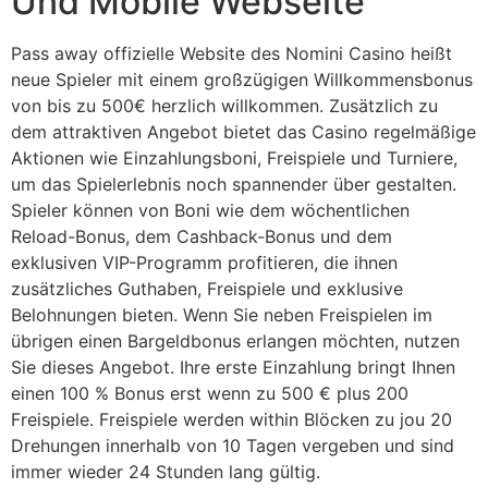
Und Mobile Webseite
Pass away offizielle Website des Nomini Casino heißt
neue Spieler mit einem großzügigen Willkommensbonus
von bis zu 500€ herzlich willkommen. Zusätzlich zu
dem attraktiven Angebot bietet das Casino regelmäßige
Aktionen wie Einzahlungsboni, Freispiele und Turniere,
um das Spielerlebnis noch spannender über gestalten.
Spieler können von Boni wie dem wöchentlichen
Reload-Bonus, dem Cashback-Bonus und dem
exklusiven VIP-Programm profitieren, die ihnen
zusätzliches Guthaben, Freispiele und exklusive
Belohnungen bieten. Wenn Sie neben Freispielen im
übrigen einen Bargeldbonus erlangen möchten, nutzen
Sie dieses Angebot. Ihre erste Einzahlung bringt Ihnen
einen 100 % Bonus erst wenn zu 500 € plus 200
Freispiele. Freispiele werden within Blöcken zu jou 20
Drehungen innerhalb von 10 Tagen vergeben und sind
immer wieder 24 Stunden lang gültig.