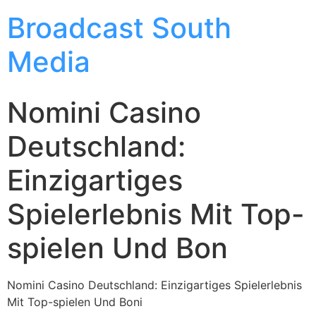
Broadcast South
Media
Nomini Casino
Deutschland:
Einzigartiges
Spielerlebnis Mit Top-
spielen Und Bon
Nomini Casino Deutschland: Einzigartiges Spielerlebnis
Mit Top-spielen Und Boni