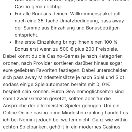
Casino genau richtig.
Für alle Boni aus deinem Willkommenspaket gilt
noch eine 35-fache Umatzbedingung, pass away
der Summe aus Einzahlung und Bonusbeträgen
entspricht.
Ihre erste Einzahlung bringt Ihnen einen 100 %
Bonus erst wenn zu 500 € plus 200 Freispiele.
Dabei könnt du die Casino-Games je nach Kategorien
ordnen, nach Provider sortieren darüber hinaus sogar
eure geliebten Favoriten festlegen. Dabei unterscheiden
sich pass away Mindesteinsätze je nach Spiel und Slot,
sodass einige Spielautomaten bereits mit 0, 01€
bespielt sein können. Euren Gewinnmöglichkeiten sind
somit zwar Grenzen gesetzt, sollten aber für die
Ansprüche der allermeisten Spieler genügen. Um ein
Online Online casino ohne Mindesteinzahlung handelt es
ich bei Nomini jedoch bei weitem nicht. Ganz wie within
echten Spielbanken, gehört in ein modernes Casinos