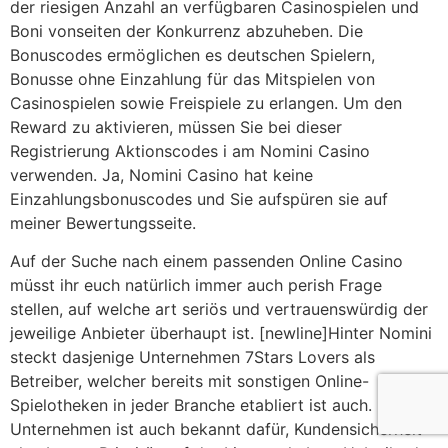
der riesigen Anzahl an verfügbaren Casinospielen und
Boni vonseiten der Konkurrenz abzuheben. Die
Bonuscodes ermöglichen es deutschen Spielern,
Bonusse ohne Einzahlung für das Mitspielen von
Casinospielen sowie Freispiele zu erlangen. Um den
Reward zu aktivieren, müssen Sie bei dieser
Registrierung Aktionscodes i am Nomini Casino
verwenden. Ja, Nomini Casino hat keine
Einzahlungsbonuscodes und Sie aufspüren sie auf
meiner Bewertungsseite.
Auf der Suche nach einem passenden Online Casino
müsst ihr euch natürlich immer auch perish Frage
stellen, auf welche art seriös und vertrauenswürdig der
jeweilige Anbieter überhaupt ist. [newline]Hinter Nomini
steckt dasjenige Unternehmen 7Stars Lovers als
Betreiber, welcher bereits mit sonstigen Online-
Spielotheken in jeder Branche etabliert ist auch. Das
Unternehmen ist auch bekannt dafür, Kundensicherheit