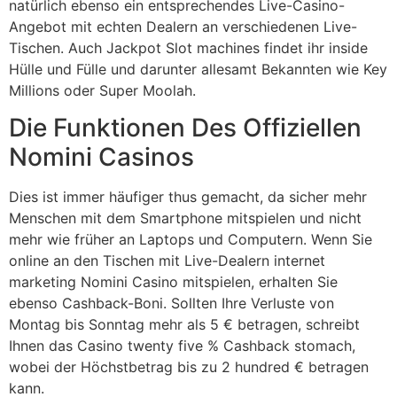
natürlich ebenso ein entsprechendes Live-Casino-
Angebot mit echten Dealern an verschiedenen Live-
Tischen. Auch Jackpot Slot machines findet ihr inside
Hülle und Fülle und darunter allesamt Bekannten wie Key
Millions oder Super Moolah.
Die Funktionen Des Offiziellen
Nomini Casinos
Dies ist immer häufiger thus gemacht, da sicher mehr
Menschen mit dem Smartphone mitspielen und nicht
mehr wie früher an Laptops und Computern. Wenn Sie
online an den Tischen mit Live-Dealern internet
marketing Nomini Casino mitspielen, erhalten Sie
ebenso Cashback-Boni. Sollten Ihre Verluste von
Montag bis Sonntag mehr als 5 € betragen, schreibt
Ihnen das Casino twenty five % Cashback stomach,
wobei der Höchstbetrag bis zu 2 hundred € betragen
kann.