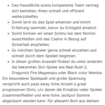
Das freundliche sowie kompetente Team vermag
sich bemühen, Ihnen schnell und effizient
weiterzuhelfen.
Somit lernt du das Spiel erkennen und könnt
Erfahrung sammeln, bevor du Echtgeld einsetzt.
Somit können wir einen Schmu bei dem Nomini
ausschließen und das Casino in Bezug auf
Sicherheit empfehlen.
So möchten Spieler gerne schnell einzahlen und
schnell durch dem Spielen beginnen.
In dieser großen Auswahl findest du unter anderem
die bekannten Slot-Spiele wie Reel Rush 2,
Dragons’s Fire Megaways oder Black color Mamba.
Ein besonderer Spielspaß und große Spannung
verspricht auch pass away hohe Anzahl a great
progressiven Slots, c/o denen die Einsätze vieler Spieler
zusammenfließen und eine hohe Jackpot-Summe
abgeräumt werden kann. Für allesamt Boni aus deinem