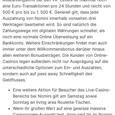
eine Euro-Transaktionen pro 24 Stunden und reicht von
500 € pro bis zu 1. 500 €. Generell gilt, dass jede
Auszahlung von Nomini innerhalb vonseiten drei
Werktagen bearbeitet wird. So sind natürlich die
Zahlungswege mit digitalen Währungen schneller, als
noch eine normale Online Überweisung auf ein
Bankkonto. Weitere Einschränkungen findet man auch
immer unter dem Willkommensbonus darüber hinaus
allen weiteren Bonusbeträgen. Die Kunden von Online-
Casinos legen außerdem nicht nur Ausprägung auf die
unterschiedliche Optionen zum Ein- und Auszahlen,
sondern auch auf pass away Schnelligkeit des
Geldflusses.
Eine weitere Aktion für Besucher des Live-Casino-
Bereichs bei Nomini gilt am Samstag sowie
Sonntag an living area Roulette-Tischen.
Wenn ihr großen Wert auf eine gewisse massive
Casinospiele-Auswahl legt, dann seid ihr im Nomini