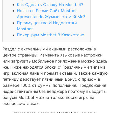
Как Сделать Ставку На Mostbet?
Неліктен Ресми Сайт Mostbet
Apresentando Жұмыс Істемей Ме?
Преимущества И Недостатки
Mostbet
Покер-рум Mostbet В Казахстане
Раздел с актуальными акциями расположен в
центре страницы. Изменить языковые настройки
или загрузить мобильное приложение можно здесь
же. Ниже находятся блоки с” “различными типами
игр, включая лайв и прематч ставки. Также каждую
пятницу действует пятничный Бонус с призом в
размере 100% от суммы пополнения. Предложения
недействительны без вейджера поэтому выводить
бонусы Mostbet можно только после игры на
экспресс-ставках.