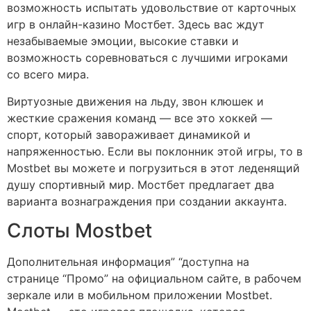
возможность испытать удовольствие от карточных
игр в онлайн-казино Мостбет. Здесь вас ждут
незабываемые эмоции, высокие ставки и
возможность соревноваться с лучшими игроками
со всего мира.
Виртуозные движения на льду, звон клюшек и
жесткие сражения команд — все это хоккей —
спорт, который завораживает динамикой и
напряженностью. Если вы поклонник этой игры, то в
Mostbet вы можете и погрузиться в этот леденящий
душу спортивный мир. Мостбет предлагает два
варианта вознаграждения при создании аккаунта.
Слоты Mostbet
Дополнительная информация” “доступна на
странице “Промо” на официальном сайте, в рабочем
зеркале или в мобильном приложении Mostbet.