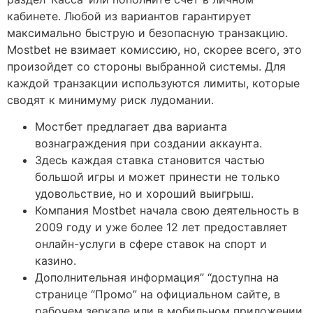
кабинете. Любой из вариантов гарантирует
максимально быструю и безопасную транзакцию.
Mostbet не взимает комиссию, но, скорее всего, это
произойдет со стороны выбранной системы. Для
каждой транзакции используются лимиты, которые
сводят к минимуму риск лудомании.
Мостбет предлагает два варианта
вознаграждения при создании аккаунта.
Здесь каждая ставка становится частью
большой игры и может принести не только
удовольствие, но и хороший выигрыш.
Компания Mostbet начала свою деятельность в
2009 году и уже более 12 лет предоставляет
онлайн-услуги в сфере ставок на спорт и
казино.
Дополнительная информация” “доступна на
странице “Промо” на официальном сайте, в
рабочем зеркале или в мобильном приложении