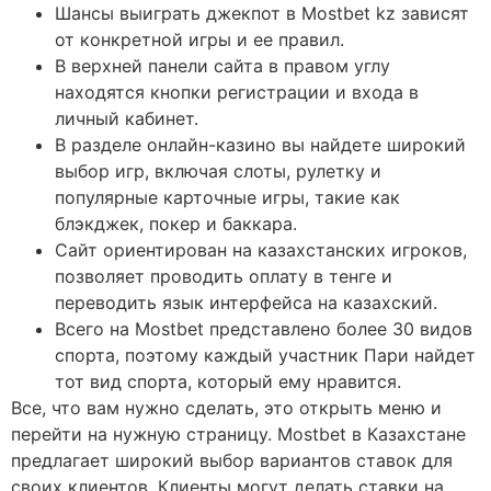
Шансы выиграть джекпот в Mostbet kz зависят
от конкретной игры и ее правил.
В верхней панели сайта в правом углу
находятся кнопки регистрации и входа в
личный кабинет.
В разделе онлайн-казино вы найдете широкий
выбор игр, включая слоты, рулетку и
популярные карточные игры, такие как
блэкджек, покер и баккара.
Сайт ориентирован на казахстанских игроков,
позволяет проводить оплату в тенге и
переводить язык интерфейса на казахский.
Всего на Mostbet представлено более 30 видов
спорта, поэтому каждый участник Пари найдет
тот вид спорта, который ему нравится.
Все, что вам нужно сделать, это открыть меню и
перейти на нужную страницу. Mostbet в Казахстане
предлагает широкий выбор вариантов ставок для
своих клиентов. Клиенты могут делать ставки на