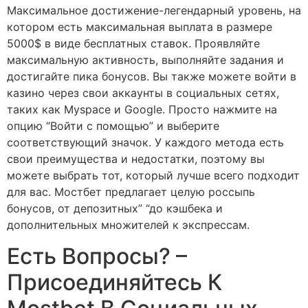
Максимальное достижение-легендарный уровень, на
котором есть максимальная выплата в размере
5000$ в виде бесплатных ставок. Проявляйте
максимальную активность, выполняйте задания и
достигайте пика бонусов. Вы также можете войти в
казино через свои аккаунты в социальных сетях,
таких как Myspace и Google. Просто нажмите на
опцию “Войти с помощью” и выберите
соответствующий значок. У каждого метода есть
свои преимущества и недостатки, поэтому вы
можете выбрать тот, который лучше всего подходит
для вас. Мостбет предлагает целую россыпь
бонусов, от депозитных” “до кэшбека и
дополнительных множителей к экспрессам.
Есть Вопросы? –
Присоединяйтесь К