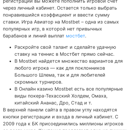
регистрации вы можете пополнить игровой счет
через личный кабинет. Остается только выбрать
понравившийся коэффициент и ввести сумму
ставки. Игра Авиатор на Mostbet – одна из самых
популярных игр, в которой нет привычных
барабанов и линий выплат
мостбет
.
Раскройте свой талант и сделайте удачную
ставку на теннис в Мостбет прямо сейчас.
В Mostbet найдется множество вариантов для
любого игрока — как для поклонников
Большого Шлема, так и для любителей
скромных турниров.
В Онлайн казино Mostbet есть все популярные
виды покера-Техасский Холдем, Омаха,
китайский Ананас, Дро, Стад и т.
В верхней панели сайта в правом углу находятся
кнопки регистрации и входа в личный кабинет. С
2009 года к БК присоединились миллионы игроков