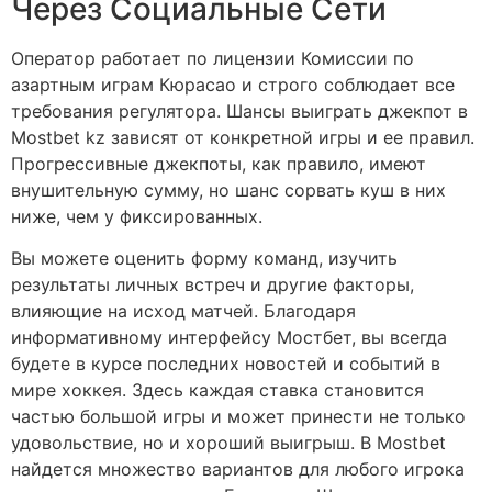
Через Социальные Сети
Оператор работает по лицензии Комиссии по
азартным играм Кюрасао и строго соблюдает все
требования регулятора. Шансы выиграть джекпот в
Mostbet kz зависят от конкретной игры и ее правил.
Прогрессивные джекпоты, как правило, имеют
внушительную сумму, но шанс сорвать куш в них
ниже, чем у фиксированных.
Вы можете оценить форму команд, изучить
результаты личных встреч и другие факторы,
влияющие на исход матчей. Благодаря
информативному интерфейсу Мостбет, вы всегда
будете в курсе последних новостей и событий в
мире хоккея. Здесь каждая ставка становится
частью большой игры и может принести не только
удовольствие, но и хороший выигрыш. В Mostbet
найдется множество вариантов для любого игрока