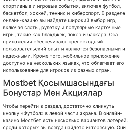
спортивные и игровые события, включая футбол,
баскетбол, хоккей, теннис и киберспорт. В разделе
онлайн-казино вы найдете широкий выбор игр,
включая слоты, рулетку и популярные карточные
игры, такие как блэкджек, покер и баккара. Оба
приложения обеспечивают превосходный
пользовательский опыт и являются безопасными и
надежными. Кроме того, мобильное приложение
доступно на нескольких языках, что облегчает его
использование для игроков из разных стран.
Mostbet Қосымшасындағы
Бонустар Мен Акциялар
Чтобы перейти в раздел, достаточно кликнуть
кнопку «Футбол» в левой части экрана. В онлайн-
казино Мостбет есть несколько вариантов лотерей,
среди которых вы всегда найдете интересную. Они