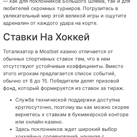
— как для поклонников Большого Шлема, так и для
любителей скромных турниров. Погрузитесь в
увлекательный мир этой великой игры и ощутите
адреналин от каждого удара на корте.
Ставки На Хоккей
Тотализатор в Mostbet казино отличается от
обычных спортивных ставок тем, что в нем
отсутствуют устойчивые коэффициенты. Вместо
этого игрокам предлагается список событий,
обычно от 8 до 15. Победители делят призовой
фонд, который формируется из ставок за тираж.
Служба технической поддержки доступна
круглосуточно, поэтому вы как можно скорее
вернетесь к ставкам в букмекерской конторе
или онлайн-казино.
Здесь поклонников ждет широкий выбор
хоккейных соревнований, начиная с