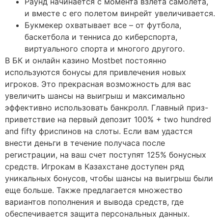
Раунд начинается с момента взлета самолета,
и вместе с его полетом винрейт увеличивается.
Букмекер охватывает все – от футбола,
баскетбола и тенниса до киберспорта,
виртуального спорта и многого другого.
В БК и онлайн казино Mostbet постоянно
используются бонусы для привлечения новых
игроков. Это прекрасная возможность для вас
увеличить шансы на выигрыш и максимально
эффективно использовать банкролл. Главный приз-
приветствие на первый депозит 100% + two hundred
and fifty фриспинов на слоты. Если вам удастся
внести деньги в течение получаса после
регистрации, на ваш счет поступят 125% бонусных
средств. Игрокам в Казахстане доступен ряд
уникальных бонусов, чтобы шансы на выигрыш были
еще больше. Также предлагается множество
вариантов пополнения и вывода средств, где
обеспечивается защита персональных данных.