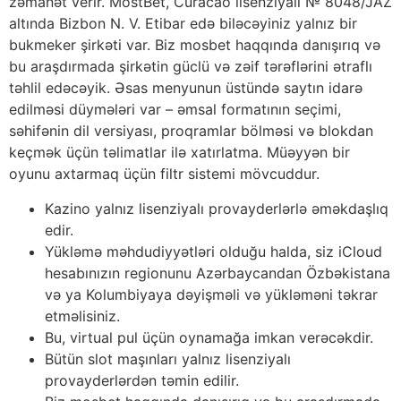
zəmanət verir. MostBet, Curacao lisenziyalı № 8048/JAZ
altında Bizbon N. V. Etibar edə biləcəyiniz yalnız bir
bukmeker şirkəti var. Biz mosbet haqqında danışırıq və
bu araşdırmada şirkətin güclü və zəif tərəflərini ətraflı
təhlil edəcəyik. Əsas menyunun üstündə saytın idarə
edilməsi düymələri var – əmsal formatının seçimi,
səhifənin dil versiyası, proqramlar bölməsi və blokdan
keçmək üçün təlimatlar ilə xatırlatma. Müəyyən bir
oyunu axtarmaq üçün filtr sistemi mövcuddur.
Kazino yalnız lisenziyalı provayderlərlə əməkdaşlıq
edir.
Yükləmə məhdudiyyətləri olduğu halda, siz iCloud
hesabınızın regionunu Azərbaycandan Özbəkistana
və ya Kolumbiyaya dəyişməli və yükləməni təkrar
etməlisiniz.
Bu, virtual pul üçün oynamağa imkan verəcəkdir.
Bütün slot maşınları yalnız lisenziyalı
provayderlərdən təmin edilir.