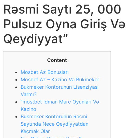
Rəsmi Saytı 25, 000
Pulsuz Oyna Giriş Və
Qeydiyyat”
Content
Mosbet Az Bonusları
Mosbet Az – Kazino Və Bukmeker
Bukmeker Kontorunun Lisenziyası
Varmı?
“mostbet Idman Mərc Oyunları Və
Kazino
Bukmeker Kontorunun Rəsmi
Saytında Necə Qeydiyyatdan
Keçmək Olar