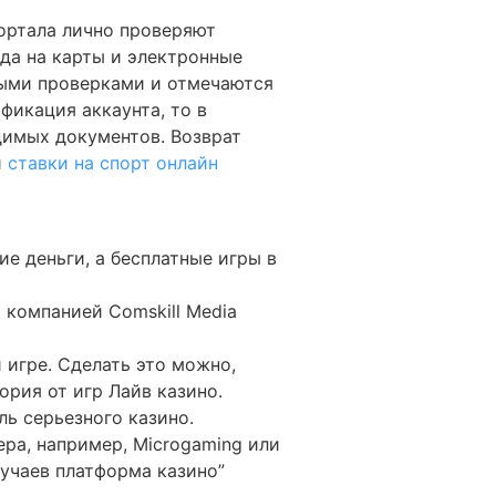
портала лично проверяют
да на карты и электронные
ными проверками и отмечаются
фикация аккаунта, то в
димых документов. Возврат
и
ставки на спорт онлайн
ие деньги, а бесплатные игры в
 компанией Comskill Media
 игре. Сделать это можно,
ория от игр Лайв казино.
ль серьезного казино.
ра, например, Microgaming или
лучаев платформа казино”