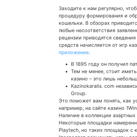
Заходите к нам регулярно, что
процедуру формирования и обр
кошельки. В обзорах приводит
любые несоответствия заявленн
рецензии приводятся сведения
средств начисляется от игр ка
приложение
.
В 1895 году он получил па
Тем не менее, стоит иметь
казино – это лишь неболь
Kazinokaralis. com незави
Group.
Это поможет вам понять, как у
например, на сайте казино 1Win
Наличие в коллекции азартных 
Некоторые площадки намеренно
Playtech, но таких площадок с