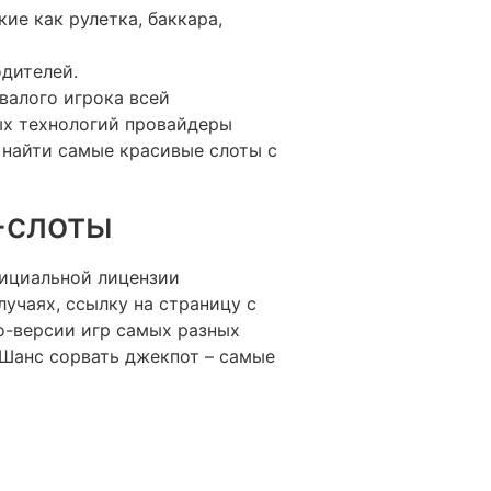
ие как рулетка, баккара,
одителей.
ывалого игрока всей
ых технологий провайдеры
 найти самые красивые слоты с
-слоты
ициальной лицензии
учаях, ссылку на страницу с
о-версии игр самых разных
 Шанс сорвать джекпот – самые