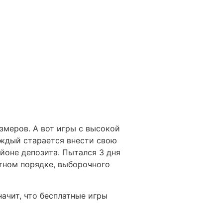
змеров. А вот игры с высокой
аждый старается внести свою
айоне депозита. Пытался 3 дня
атном порядке, выборочного
начит, что бесплатные игры