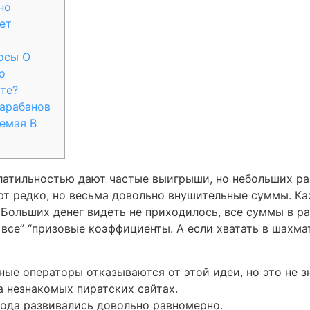
но
ет
осы О
о
йте?
Барабанов
емая В
латильностью дают частые выигрыши, но небольших ра
ют редко, но весьма довольно внушительные суммы. К
. Больших денег видеть не приходилось, все суммы в р
 все” “призовые коэффициенты. А если хватать в шахм
ые операторы отказываются от этой идеи, но это не з
а незнакомых пиратских сайтах.
года развивались довольно равномерно.