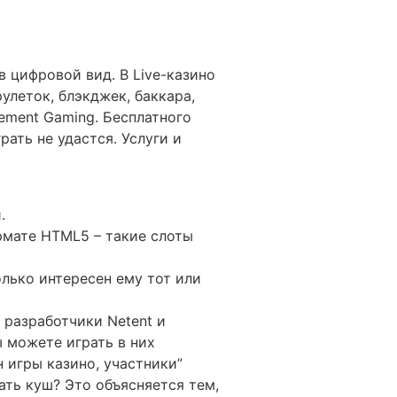
 цифровой вид. В Live-казино
улеток, блэкджек, баккара,
ement Gaming. Бесплатного
ать не удастся. Услуги и
.
рмате HTML5 – такие слоты
олько интересен ему тот или
и разработчики Netent и
ы можете играть в них
 игры казино, участники”
ать куш? Это объясняется тем,