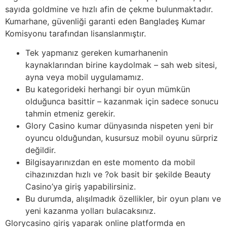
sayıda goldmine ve hızlı afin de çekme bulunmaktadır.
Kumarhane, güvenliği garanti eden Bangladeş Kumar
Komisyonu tarafından lisanslanmıştır.
Tek yapmanız gereken kumarhanenin
kaynaklarından birine kaydolmak – sah web sitesi,
ayna veya mobil uygulamamız.
Bu kategorideki herhangi bir oyun mümkün
olduğunca basittir – kazanmak için sadece sonucu
tahmin etmeniz gerekir.
Glory Casino kumar dünyasında nispeten yeni bir
oyuncu olduğundan, kusursuz mobil oyunu sürpriz
değildir.
Bilgisayarınızdan en este momento da mobil
cihazınızdan hızlı ve ?ok basit bir şekilde Beauty
Casino’ya giriş yapabilirsiniz.
Bu durumda, alışılmadık özellikler, bir oyun planı ve
yeni kazanma yolları bulacaksınız.
Glorycasino giriş yaparak online platformda en