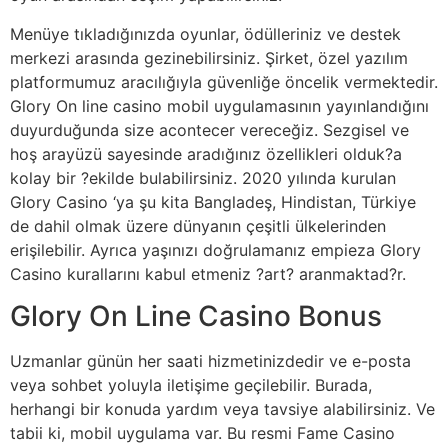
Menüye tıkladığınızda oyunlar, ödülleriniz ve destek
merkezi arasında gezinebilirsiniz. Şirket, özel yazılım
platformumuz aracılığıyla güvenliğe öncelik vermektedir.
Glory On line casino mobil uygulamasının yayınlandığını
duyurduğunda size acontecer vereceğiz. Sezgisel ve
hoş arayüzü sayesinde aradığınız özellikleri olduk?a
kolay bir ?ekilde bulabilirsiniz. 2020 yılında kurulan
Glory Casino ‘ya şu kita Bangladeş, Hindistan, Türkiye
de dahil olmak üzere dünyanın çeşitli ülkelerinden
erişilebilir. Ayrıca yaşınızı doğrulamanız empieza Glory
Casino kurallarını kabul etmeniz ?art? aranmaktad?r.
Glory On Line Casino Bonus
Uzmanlar günün her saati hizmetinizdedir ve e-posta
veya sohbet yoluyla iletişime geçilebilir. Burada,
herhangi bir konuda yardım veya tavsiye alabilirsiniz. Ve
tabii ki, mobil uygulama var. Bu resmi Fame Casino