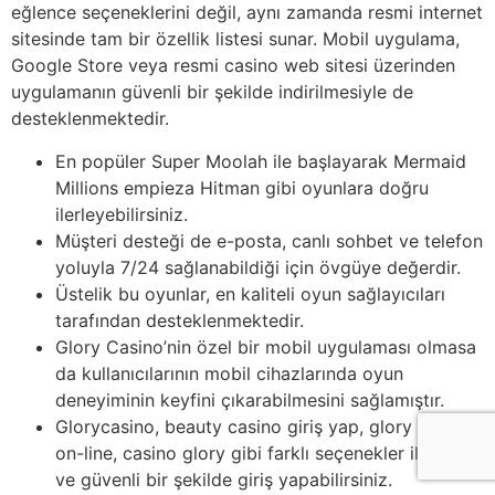
eğlence seçeneklerini değil, aynı zamanda resmi internet
sitesinde tam bir özellik listesi sunar. Mobil uygulama,
Google Store veya resmi casino web sitesi üzerinden
uygulamanın güvenli bir şekilde indirilmesiyle de
desteklenmektedir.
En popüler Super Moolah ile başlayarak Mermaid
Millions empieza Hitman gibi oyunlara doğru
ilerleyebilirsiniz.
Müşteri desteği de e-posta, canlı sohbet ve telefon
yoluyla 7/24 sağlanabildiği için övgüye değerdir.
Üstelik bu oyunlar, en kaliteli oyun sağlayıcıları
tarafından desteklenmektedir.
Glory Casino’nin özel bir mobil uygulaması olmasa
da kullanıcılarının mobil cihazlarında oyun
deneyiminin keyfini çıkarabilmesini sağlamıştır.
Glorycasino, beauty casino giriş yap, glory casino
on-line, casino glory gibi farklı seçenekler ile hızlı
ve güvenli bir şekilde giriş yapabilirsiniz.