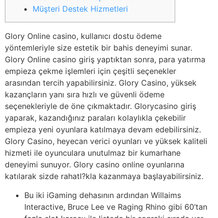
Müşteri Destek Hizmetleri
Glory Online casino, kullanıcı dostu ödeme
yöntemleriyle size estetik bir bahis deneyimi sunar.
Glory Online casino giriş yaptıktan sonra, para yatırma
empieza çekme işlemleri için çeşitli seçenekler
arasından tercih yapabilirsiniz. Glory Casino, yüksek
kazançların yanı sıra hızlı ve güvenli ödeme
seçenekleriyle de öne çıkmaktadır. Glorycasino giriş
yaparak, kazandığınız paraları kolaylıkla çekebilir
empieza yeni oyunlara katılmaya devam edebilirsiniz.
Glory Casino, heyecan verici oyunları ve yüksek kaliteli
hizmeti ile oyunculara unutulmaz bir kumarhane
deneyimi sunuyor. Glory casino online oyunlarına
katılarak sizde rahatl?kla kazanmaya başlayabilirsiniz.
Bu iki iGaming dehasının ardından Willaims
Interactive, Bruce Lee ve Raging Rhino gibi 60’tan