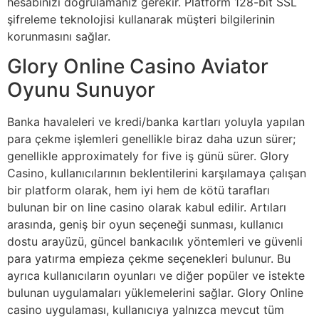
hesabınızı doğrulamanız gerekir. Platform 128-bit SSL
şifreleme teknolojisi kullanarak müşteri bilgilerinin
korunmasını sağlar.
Glory Online Casino Aviator
Oyunu Sunuyor
Banka havaleleri ve kredi/banka kartları yoluyla yapılan
para çekme işlemleri genellikle biraz daha uzun sürer;
genellikle approximately for five iş günü sürer. Glory
Casino, kullanıcılarının beklentilerini karşılamaya çalışan
bir platform olarak, hem iyi hem de kötü tarafları
bulunan bir on line casino olarak kabul edilir. Artıları
arasında, geniş bir oyun seçeneği sunması, kullanıcı
dostu arayüzü, güncel bankacılık yöntemleri ve güvenli
para yatırma empieza çekme seçenekleri bulunur. Bu
ayrıca kullanıcıların oyunları ve diğer popüler ve istekte
bulunan uygulamaları yüklemelerini sağlar. Glory Online
casino uygulaması, kullanıcıya yalnızca mevcut tüm