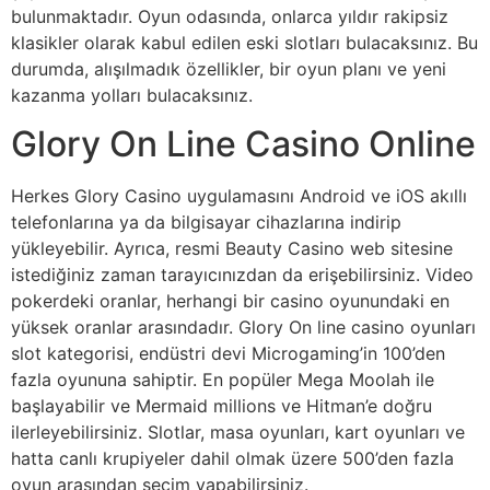
bulunmaktadır. Oyun odasında, onlarca yıldır rakipsiz
klasikler olarak kabul edilen eski slotları bulacaksınız. Bu
durumda, alışılmadık özellikler, bir oyun planı ve yeni
kazanma yolları bulacaksınız.
Glory On Line Casino Online
Herkes Glory Casino uygulamasını Android ve iOS akıllı
telefonlarına ya da bilgisayar cihazlarına indirip
yükleyebilir. Ayrıca, resmi Beauty Casino web sitesine
istediğiniz zaman tarayıcınızdan da erişebilirsiniz. Video
pokerdeki oranlar, herhangi bir casino oyunundaki en
yüksek oranlar arasındadır. Glory On line casino oyunları
slot kategorisi, endüstri devi Microgaming’in 100’den
fazla oyununa sahiptir. En popüler Mega Moolah ile
başlayabilir ve Mermaid millions ve Hitman’e doğru
ilerleyebilirsiniz. Slotlar, masa oyunları, kart oyunları ve
hatta canlı krupiyeler dahil olmak üzere 500’den fazla
oyun arasından seçim yapabilirsiniz.