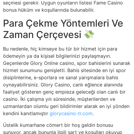
seçmesi gerekir. Uygun oyunların listesi Fame Casino
bonus hüküm ve koşullarında bulunabilir.
Para Çekme Yöntemleri Ve
Zaman Çerçevesi
Bu nedenle, hiç kimseye bu tür bir hizmet için para
ödemeyin ya da kişisel bilgilerinizi paylaşmayın.
Geçenlerde Glory Online casino, spor bahislerini sunarak
hizmet sunumunu genişletti. Bahis sitesinde en iyi spor
disiplinlerine, e-sporlara ve sanal yarışmalara bahis
oynayabilirsiniz. Glory Casino, canlı eğlence alanında
faaliyet gösteren genç empieza geleceği olan canlı bir
casino. İki çalışma yılı süresinde, müşterilerden ve
uzmanlardan olumlu geri bildirimler alarak en iyi yönden
kendini kanıtlamıştır
glorycasino-tr.com
.
Üstelik kumarhane cömert bir hoş geldin bonusu
sunuyor, ancak bununla ilgili şart ve koşulları okuyup