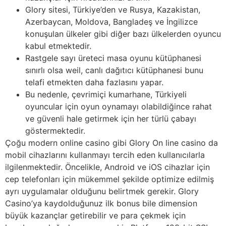
Glory sitesi, Türkiye’den ve Rusya, Kazakistan,
Azerbaycan, Moldova, Bangladeş ve İngilizce
konuşulan ülkeler gibi diğer bazı ülkelerden oyuncu
kabul etmektedir.
Rastgele sayı üreteci masa oyunu kütüphanesi
sınırlı olsa weil, canlı dağıtıcı kütüphanesi bunu
telafi etmekten daha fazlasını yapar.
Bu nedenle, çevrimiçi kumarhane, Türkiyeli
oyuncular için oyun oynamayı olabildiğince rahat
ve güvenli hale getirmek için her türlü çabayı
göstermektedir.
Çoğu modern online casino gibi Glory On line casino da
mobil cihazlarını kullanmayı tercih eden kullanıcılarla
ilgilenmektedir. Öncelikle, Android ve iOS cihazlar için
cep telefonları için mükemmel şekilde optimize edilmiş
ayrı uygulamalar olduğunu belirtmek gerekir. Glory
Casino’ya kaydolduğunuz ilk bonus bile dimension
büyük kazançlar getirebilir ve para çekmek için