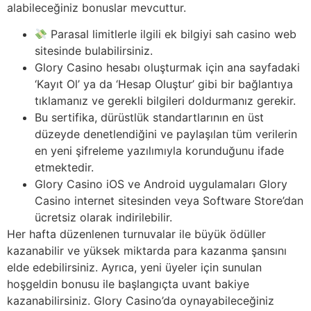
alabileceğiniz bonuslar mevcuttur.
Parasal limitlerle ilgili ek bilgiyi sah casino web
sitesinde bulabilirsiniz.
Glory Casino hesabı oluşturmak için ana sayfadaki
‘Kayıt Ol’ ya da ‘Hesap Oluştur’ gibi bir bağlantıya
tıklamanız ve gerekli bilgileri doldurmanız gerekir.
Bu sertifika, dürüstlük standartlarının en üst
düzeyde denetlendiğini ve paylaşılan tüm verilerin
en yeni şifreleme yazılımıyla korunduğunu ifade
etmektedir.
Glory Casino iOS ve Android uygulamaları Glory
Casino internet sitesinden veya Software Store’dan
ücretsiz olarak indirilebilir.
Her hafta düzenlenen turnuvalar ile büyük ödüller
kazanabilir ve yüksek miktarda para kazanma şansını
elde edebilirsiniz. Ayrıca, yeni üyeler için sunulan
hoşgeldin bonusu ile başlangıçta uvant bakiye
kazanabilirsiniz. Glory Casino’da oynayabileceğiniz