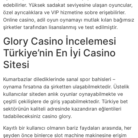
edebilirler. Yüksek sadakat seviyesine ulaşan oyuncular,
özel ayrıcalıklara ve VIP hizmetine sobre erişebilirler.
Online casino, adil oyun oynamayı mutlak kılan bağımsız
şirketler tarafından lisanslanmış ve test edilmiştir.
Glory Casino İncelemesi
Türkiye’nin En İyi Casino
Sitesi
Kumarbazlar dilediklerinde sanal spor bahisleri –
oynama fırsatına da şirketten ulaşabilmektedir. Üstelik
kullanıcılar siteden anlık oyunlar oynayabilmekte ve
çeşitli çekilişlere de giriş yapabilmektedir. Türkiye bet
sektörünün kaliteli adresinde kazandıran eğlentileri
tadabileceksiniz casino glory.
Kayıtlı bir kullanıcı olmanın bariz faydaları arasında, her
şeyden önce binlerce slot machine makinesine erişim