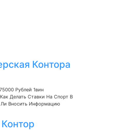
ерская Контора
75000 Рублей 1вин
 Как Делать Ставки На Спорт В
о Ли Вносить Информацию
 Контор