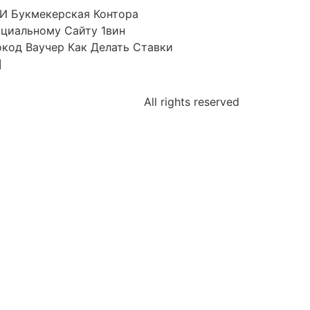
 И Букмекерская Контора
ициальному Сайту 1вин
окод Ваучер Как Делать Ставки
]
All rights reserved