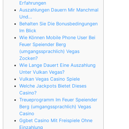
Erfahrungen
Auszahlungen Dauern Mir Manchmal
Und…
Behalten Sie Die Bonusbedingungen
Im Blick
Wie Können Mobile Phone User Bei
Feuer Speiender Berg
(umgangssprachlich) Vegas
Zocken?
Wie Lange Dauert Eine Auszahlung
Unter Vulkan Vegas?
Vulkan Vegas Casino Spiele
Welche Jackpots Bietet Dieses
Casino?
Treueprogramm Im Feuer Speiender
Berg (umgangssprachlich) Vegas
Casino
Ggbet Casino Mit Freispiele Ohne
Einzahlung