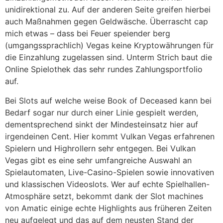
unidirektional zu. Auf der anderen Seite greifen hierbei
auch Maßnahmen gegen Geldwäsche. Überrascht cap
mich etwas – dass bei Feuer speiender berg
(umgangssprachlich) Vegas keine Kryptowährungen für
die Einzahlung zugelassen sind. Unterm Strich baut die
Online Spielothek das sehr rundes Zahlungsportfolio
auf.
Bei Slots auf welche weise Book of Deceased kann bei
Bedarf sogar nur durch einer Linie gespielt werden,
dementsprechend sinkt der Mindesteinsatz hier auf
irgendeinen Cent. Hier kommt Vulkan Vegas erfahrenen
Spielern und Highrollern sehr entgegen. Bei Vulkan
Vegas gibt es eine sehr umfangreiche Auswahl an
Spielautomaten, Live-Casino-Spielen sowie innovativen
und klassischen Videoslots. Wer auf echte Spielhallen-
Atmosphäre setzt, bekommt dank der Slot machines
von Amatic einige echte Highlights aus früheren Zeiten
neu aufgelegt und das auf dem neusten Stand der