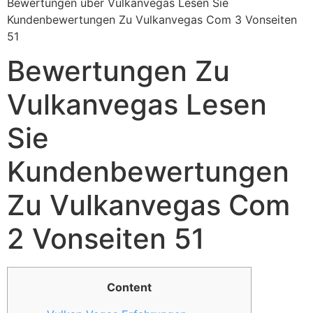
Bewertungen über Vulkanvegas Lesen Sie
Kundenbewertungen Zu Vulkanvegas Com 3 Vonseiten
51
Bewertungen Zu
Vulkanvegas Lesen
Sie
Kundenbewertungen
Zu Vulkanvegas Com
2 Vonseiten 51
Content