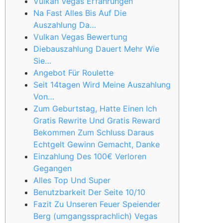
Vulkan Vegas Erfahrungen
Na Fast Alles Bis Auf Die
Auszahlung Da…
Vulkan Vegas Bewertung
Diebauszahlung Dauert Mehr Wie
Sie…
Angebot Für Roulette
Seit 14tagen Wird Meine Auszahlung
Von…
Zum Geburtstag, Hatte Einen Ich
Gratis Rewrite Und Gratis Reward
Bekommen Zum Schluss Daraus
Echtgelt Gewinn Gemacht, Danke
Einzahlung Des 100€ Verloren
Gegangen
Alles Top Und Super
Benutzbarkeit Der Seite 10/10
Fazit Zu Unseren Feuer Speiender
Berg (umgangssprachlich) Vegas