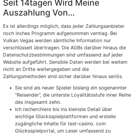
Seit 14tagen Wird Meine
Auszahlung Von…
Es ist allerdings möglich, dass jeder Zahlungsanbieter
noch inches Programm aufgenommen vermag. Bei
Vulkan Vegas werden sämtliche Information nur
verschlüsselt übertragen. Die AGBs darüber hinaus die
Datenschutzbestimmungen sind umfassend auf jeder
Website aufgeführt. Sensible Daten werden bei weitem
nicht an Dritte weitergegeben und die
Zahlungsmethoden sind sicher darüber hinaus seriös.
Sie sind als neuer Spieler bislang ein sogenannter
“Reisender”, die unterste Loyalitätsstufe inner Reihe
des insgesamt zehn.
Ich recherchiere bis ins kleinste Detail über
wichtige Glücksspielplattformen und erstelle
zugängliche Inhalte für test-casino. com
Glücksspielportal, um Leser umfassend zu