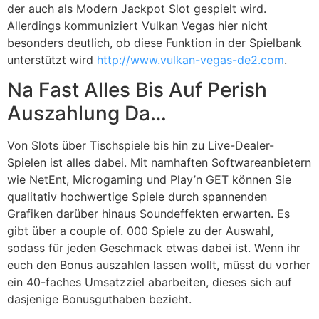
der auch als Modern Jackpot Slot gespielt wird.
Allerdings kommuniziert Vulkan Vegas hier nicht
besonders deutlich, ob diese Funktion in der Spielbank
unterstützt wird
http://www.vulkan-vegas-de2.com
.
Na Fast Alles Bis Auf Perish
Auszahlung Da…
Von Slots über Tischspiele bis hin zu Live-Dealer-
Spielen ist alles dabei. Mit namhaften Softwareanbietern
wie NetEnt, Microgaming und Play’n GET können Sie
qualitativ hochwertige Spiele durch spannenden
Grafiken darüber hinaus Soundeffekten erwarten. Es
gibt über a couple of. 000 Spiele zu der Auswahl,
sodass für jeden Geschmack etwas dabei ist. Wenn ihr
euch den Bonus auszahlen lassen wollt, müsst du vorher
ein 40-faches Umsatzziel abarbeiten, dieses sich auf
dasjenige Bonusguthaben bezieht.