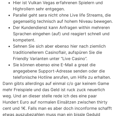
Hier ist Vulkan Vegas erfahrenen Spielern und
Highrollern sehr entgegen.
Parallel geht sera nicht ohne Live life Streams, die
gegenseitig technisch auf hohem Niveau bewegen.
Der Kundendienst kann Anfragen within mehreren
Sprachen eingehen (auf) und reagiert schnell und
kompetent.
Sehnen Sie sich aber ebenso hier nach ziemlich
traditionellerem Casinoflair, aufspüren Sie die
Friendly Varianten unter “Live Casino”.
Sie können ebenso eine E-Mail a great die
angegebene Support-Adresse senden oder die
telefonische Hotline anrufen, um Hilfe zu erhalten.
Dann gibts allerdings auf einmal c/o gar keinem Game
mehr Freispiele und das Geld ist ruck zuck neuerlich
weg. Und an dieser stelle rede ich des eine paar
Hundert Euro auf normalen Einsätzen zwischen thirty
cent und 1€. Falls man es aber doch inconforme schafft
etwas auszubezahlen muss man ein bissle Geduld