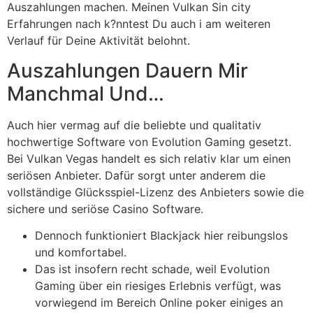
Auszahlungen machen. Meinen Vulkan Sin city
Erfahrungen nach k?nntest Du auch i am weiteren
Verlauf für Deine Aktivität belohnt.
Auszahlungen Dauern Mir
Manchmal Und…
Auch hier vermag auf die beliebte und qualitativ
hochwertige Software von Evolution Gaming gesetzt.
Bei Vulkan Vegas handelt es sich relativ klar um einen
seriösen Anbieter. Dafür sorgt unter anderem die
vollständige Glücksspiel-Lizenz des Anbieters sowie die
sichere und seriöse Casino Software.
Dennoch funktioniert Blackjack hier reibungslos
und komfortabel.
Das ist insofern recht schade, weil Evolution
Gaming über ein riesiges Erlebnis verfügt, was
vorwiegend im Bereich Online poker einiges an