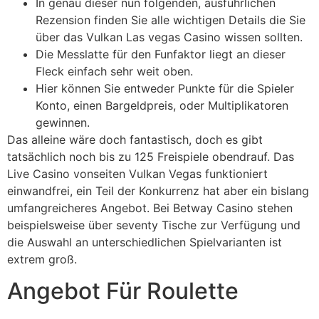
In genau dieser nun folgenden, ausführlichen
Rezension finden Sie alle wichtigen Details die Sie
über das Vulkan Las vegas Casino wissen sollten.
Die Messlatte für den Funfaktor liegt an dieser
Fleck einfach sehr weit oben.
Hier können Sie entweder Punkte für die Spieler
Konto, einen Bargeldpreis, oder Multiplikatoren
gewinnen.
Das alleine wäre doch fantastisch, doch es gibt
tatsächlich noch bis zu 125 Freispiele obendrauf. Das
Live Casino vonseiten Vulkan Vegas funktioniert
einwandfrei, ein Teil der Konkurrenz hat aber ein bislang
umfangreicheres Angebot. Bei Betway Casino stehen
beispielsweise über seventy Tische zur Verfügung und
die Auswahl an unterschiedlichen Spielvarianten ist
extrem groß.
Angebot Für Roulette