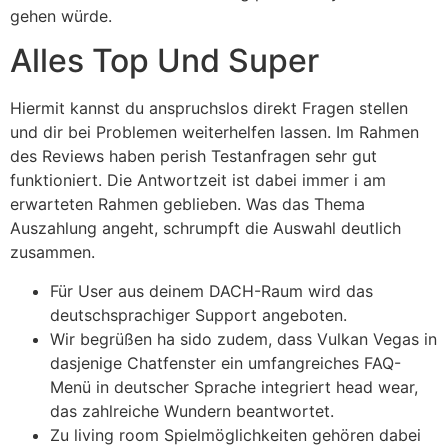
gehen würde.
Alles Top Und Super
Hiermit kannst du anspruchslos direkt Fragen stellen
und dir bei Problemen weiterhelfen lassen. Im Rahmen
des Reviews haben perish Testanfragen sehr gut
funktioniert. Die Antwortzeit ist dabei immer i am
erwarteten Rahmen geblieben. Was das Thema
Auszahlung angeht, schrumpft die Auswahl deutlich
zusammen.
Für User aus deinem DACH-Raum wird das
deutschsprachiger Support angeboten.
Wir begrüßen ha sido zudem, dass Vulkan Vegas in
dasjenige Chatfenster ein umfangreiches FAQ-
Menü in deutscher Sprache integriert head wear,
das zahlreiche Wundern beantwortet.
Zu living room Spielmöglichkeiten gehören dabei