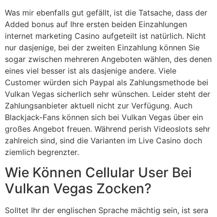
Was mir ebenfalls gut gefällt, ist die Tatsache, dass der
Added bonus auf Ihre ersten beiden Einzahlungen
internet marketing Casino aufgeteilt ist natürlich. Nicht
nur dasjenige, bei der zweiten Einzahlung können Sie
sogar zwischen mehreren Angeboten wählen, des denen
eines viel besser ist als dasjenige andere. Viele
Customer würden sich Paypal als Zahlungsmethode bei
Vulkan Vegas sicherlich sehr wünschen. Leider steht der
Zahlungsanbieter aktuell nicht zur Verfügung. Auch
Blackjack-Fans können sich bei Vulkan Vegas über ein
großes Angebot freuen. Während perish Videoslots sehr
zahlreich sind, sind die Varianten im Live Casino doch
ziemlich begrenzter.
Wie Können Cellular User Bei
Vulkan Vegas Zocken?
Solltet Ihr der englischen Sprache mächtig sein, ist sera