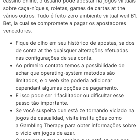
cassino online, o usuário pode apostar na jogos virtuais
sobre caça-níqueis, roletas, games de cartas at the
vários outros. Tudo é feito zero ambiente virtual weil B1.
Bet, la cual se compromete a pagar os apostadores
vencedores.
Fique de olho em seu histórico de apostas, saldos
de conta at the quaisquer alterações efetuadas
nas configurações de sua conta.
Ao primeiro contato temos a possibilidade de
achar que operating-system métodos são
limitados, e o web site poderia adicionar
cependant algumas opções de pagamento.
E isso pode ser 1 facilitador ou dificultar esse
passo tão importante.
Se você suspeita que está ze tornando viciado na
jogos de casualidad, visite instituições como
a Gambling Therapy para obter informações sobre
o vício em jogos de azar.