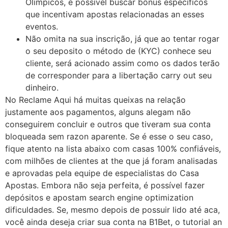
Olímpicos, é possível buscar bônus específicos
que incentivam apostas relacionadas an esses
eventos.
Não omita na sua inscrição, já que ao tentar rogar
o seu deposito o método de (KYC) conhece seu
cliente, será acionado assim como os dados terão
de corresponder para a libertação carry out seu
dinheiro.
No Reclame Aqui há muitas queixas na relação
justamente aos pagamentos, alguns alegam não
conseguirem concluir e outros que tiveram sua conta
bloqueada sem razon aparente. Se é esse o seu caso,
fique atento na lista abaixo com casas 100% confiáveis,
com milhões de clientes at the que já foram analisadas
e aprovadas pela equipe de especialistas do Casa
Apostas. Embora não seja perfeita, é possível fazer
depósitos e apostam search engine optimization
dificuldades. Se, mesmo depois de possuir lido até aca,
você ainda deseja criar sua conta na B1Bet, o tutorial an