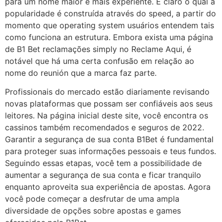
para um nome maior e mais experiente. É claro o qual a
popularidade é construída através do speed, a partir do
momento que operating system usuários entendem tais
como funciona an estrutura. Embora exista uma página
de B1 Bet reclamações simply no Reclame Aqui, é
notável que há uma certa confusão em relação ao
nome do reunión que a marca faz parte.
Profissionais do mercado estão diariamente revisando
novas plataformas que possam ser confiáveis aos seus
leitores. Na página inicial deste site, você encontra os
cassinos também recomendados e seguros de 2022.
Garantir a segurança de sua conta B1Bet é fundamental
para proteger suas informações pessoais e teus fundos.
Seguindo essas etapas, você tem a possibilidade de
aumentar a segurança de sua conta e ficar tranquilo
enquanto aproveita sua experiência de apostas. Agora
você pode começar a desfrutar de uma ampla
diversidade de opções sobre apostas e games