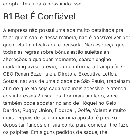
adoptar te ajudará possuindo isso.
B1 Bet É Confiável
A empresa não possui uma aba muito detalhada pra
falar quem são, e dessa manera, não é possível ver por
quem ela foi idealizada e pensada. Não esqueça que
todas as regras sobre bônus estão sujeitas an
alterações a qualquer momento, search engine
marketing aviso prévio, como informa a trampolín. O
CEO Renan Bezerra e a Diretora Executiva Letícia
Souza, nativos de uma cidade de São Paulo, trabalham
afin de que ela seja cada vez mais acessível e atenda
aos interesses 2 usuários. Por mais um lado, você
também pode apostar no ano de Hóquei no Gelo,
Dardos, Rugby Union, Floorball, Golfe, Volant e muito
mais. Depois de selecionar uma aposta, é preciso
depositar fundos em sua conta para começar the fazer
os palpites. Em alguns pedidos de saque, the