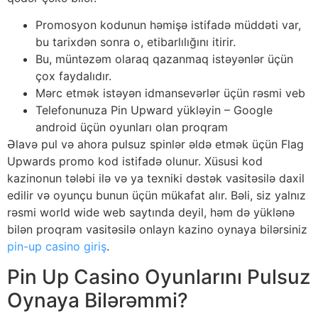
Promosyon kodunun həmişə istifadə müddəti var,
bu tarixdən sonra o, etibarlılığını itirir.
Bu, müntəzəm olaraq qazanmaq istəyənlər üçün
çox faydalıdır.
Mərc etmək istəyən idmansevərlər üçün rəsmi veb
Telefonunuza Pin Upward yükləyin – Google
android üçün oyunları olan proqram
Əlavə pul və ahora pulsuz spinlər əldə etmək üçün Flag
Upwards promo kod istifadə olunur. Xüsusi kod
kazinonun tələbi ilə və ya texniki dəstək vasitəsilə daxil
edilir və oyunçu bunun üçün mükafat alır. Bəli, siz yalnız
rəsmi world wide web saytında deyil, həm də yüklənə
bilən proqram vasitəsilə onlayn kazino oynaya bilərsiniz
pin-up casino giriş
.
Pin Up Casino Oyunlarını Pulsuz
Oynaya Bilərəmmi?