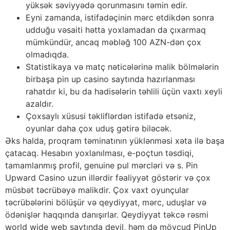
yüksək səviyyədə qorunmasını təmin edir.
Eyni zamanda, istifadəçinin mərc etdikdən sonra
udduğu vəsaiti hətta yoxlamadan da çıxarmaq
mümkündür, ancaq məbləğ 100 AZN-dən çox
olmadıqda.
Statistikaya və matç nəticələrinə malik bölmələrin
birbaşa pin up casino saytında hazırlanması
rahatdır ki, bu da hadisələrin təhlili üçün vaxtı xeyli
azaldır.
Çoxsaylı xüsusi təkliflərdən istifadə etsəniz,
oyunlar daha çox uduş gətirə biləcək.
Əks halda, proqram təminatının yüklənməsi xəta ilə başa
çatacaq. Hesabın yoxlanılması, e-poçtun təsdiqi,
tamamlanmış profil, genuine pul mərcləri və s. Pin
Upward Casino uzun illərdir fəaliyyət göstərir və çox
müsbət təcrübəyə malikdir. Çox vaxt oyunçular
təcrübələrini bölüşür və qeydiyyat, mərc, uduşlar və
ödənişlər haqqında danışırlar. Qeydiyyat təkcə rəsmi
world wide web saytında deyil, həm də mövcud PinUp