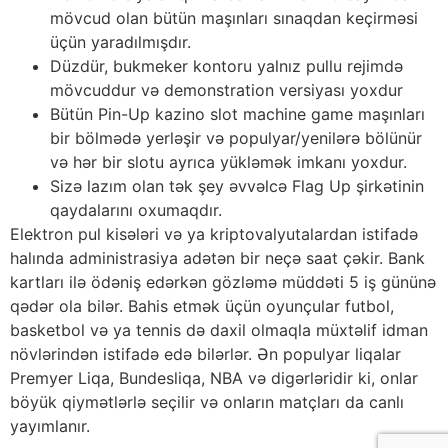
mövcud olan bütün maşınları sınaqdan keçirməsi
üçün yaradılmışdır.
Düzdür, bukmeker kontoru yalnız pullu rejimdə
mövcuddur və demonstration versiyası yoxdur
Bütün Pin-Up kazino slot machine game maşınları
bir bölmədə yerləşir və populyar/yenilərə bölünür
və hər bir slotu ayrıca yükləmək imkanı yoxdur.
Sizə lazım olan tək şey əvvəlcə Flag Up şirkətinin
qaydalarını oxumaqdır.
Elektron pul kisələri və ya kriptovalyutalardan istifadə
halında administrasiya adətən bir neçə saat çəkir. Bank
kartları ilə ödəniş edərkən gözləmə müddəti 5 iş gününə
qədər ola bilər. Bahis etmək üçün oyunçular futbol, ​​
basketbol və ya tennis də daxil olmaqla müxtəlif idman
növlərindən istifadə edə bilərlər. Ən populyar liqalar
Premyer Liqa, Bundesliqa, NBA və digərləridir ki, onlar
böyük qiymətlərlə seçilir və onların matçları da canlı
yayımlanır.