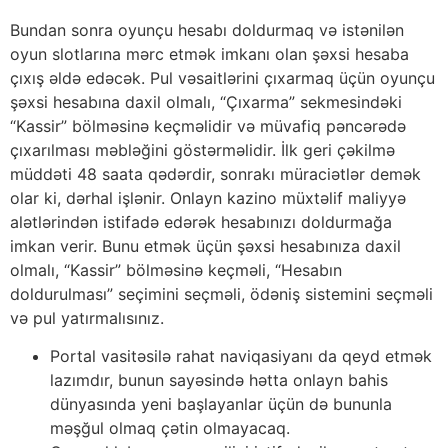
Bundan sonra oyunçu hesabı doldurmaq və istənilən
oyun slotlarına mərc etmək imkanı olan şəxsi hesaba
çıxış əldə edəcək. Pul vəsaitlərini çıxarmaq üçün oyunçu
şəxsi hesabına daxil olmalı, “Çıxarma” sekmesindəki
“Kassir” bölməsinə keçməlidir və müvafiq pəncərədə
çıxarılması məbləğini göstərməlidir. İlk geri çəkilmə
müddəti 48 saata qədərdir, sonrakı müraciətlər demək
olar ki, dərhal işlənir. Onlayn kazino müxtəlif maliyyə
alətlərindən istifadə edərək hesabınızı doldurmağa
imkan verir. Bunu etmək üçün şəxsi hesabınıza daxil
olmalı, “Kassir” bölməsinə keçməli, “Hesabın
doldurulması” seçimini seçməli, ödəniş sistemini seçməli
və pul yatırmalısınız.
Portal vasitəsilə rahat naviqasiyanı da qeyd etmək
lazımdır, bunun sayəsində hətta onlayn bahis
dünyasında yeni başlayanlar üçün də bununla
məşğul olmaq çətin olmayacaq.