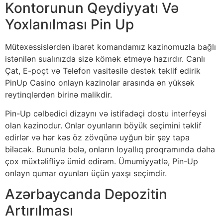
Kontorunun Qeydiyyatı Və
Yoxlanılması Pin Up
Mütəxəssislərdən ibarət komandamız kazinomuzla bağlı
istənilən sualınızda sizə kömək etməyə hazırdır. Canlı
Çat, E-poçt və Telefon vasitəsilə dəstək təklif edirik
PinUp Casino onlayn kazinolar arasında ən yüksək
reytinqlərdən birinə malikdir.
Pin-Up cəlbedici dizaynı və istifadəçi dostu interfeysi
olan kazinodur. Onlar oyunların böyük seçimini təklif
edirlər və hər kəs öz zövqünə uyğun bir şey tapa
biləcək. Bununla belə, onların loyallıq proqramında daha
çox müxtəlifliyə ümid edirəm. Ümumiyyətlə, Pin-Up
onlayn qumar oyunları üçün yaxşı seçimdir.
Azərbaycanda Depozitin
Artırılması