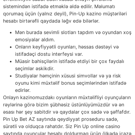
sistemindən istifadə etməklə əldə edilir. Məlumatı
qorumaq üçün (yalnız deyil), Pin-Up kazino müştəriləri
hesabı birtərəfli qaydada ləğv edə bilərlər.
Mən burada sevimli slotları tapdım və oyundan xoş
emosiyalar aldım.
Onların keyfiyyətli oyunları, həssas dəstəyi və
istifadəçi dostu interfeysi var.
Müasir bahisçilərin istifadə etdiyi bir çox faydalı
seçimlər əskikdir.
Studiyalar həmçinin xüsusi simvollar və ya risk
oyunu kimi müxtəlif bonus seçimlərindən istifadə
edirlər.
Onlayn kazinomuzdakı oyunların müxtəlifliyi oyunçuların
rəylərinə görə bizim şübhəsiz üstünlüyümüzdür və ən
əsası hər şey sabitdir və qaydalar çox sadə və şəffafdır.
Pin Up Bet AZ saytında qeydiyyat proseduru sadə,
sürətli və olduqca rahatdır. Siz Pin Up online casino
saytında oyunçular hesabı doldurmaq üçün ölkədə icazə