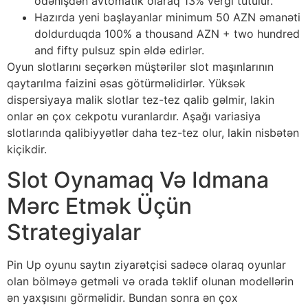
ödənişdən avtomatik olaraq 13% vergi tutulur.
Hazırda yeni başlayanlar minimum 50 AZN əmanəti
doldurduqda 100% a thousand AZN + two hundred
and fifty pulsuz spin əldə edirlər.
Oyun slotlarını seçərkən müştərilər slot maşınlarının
qaytarılma faizini əsas götürməlidirlər. Yüksək
dispersiyaya malik slotlar tez-tez qalib gəlmir, lakin
onlar ən çox cekpotu vuranlardır. Aşağı variasiya
slotlarında qalibiyyətlər daha tez-tez olur, lakin nisbətən
kiçikdir.
Slot Oynamaq Və Idmana
Mərc Etmək Üçün
Strategiyalar
Pin Up oyunu saytın ziyarətçisi sadəcə olaraq oyunlar
olan bölməyə getməli və orada təklif olunan modellərin
ən yaxşısını görməlidir. Bundan sonra ən çox